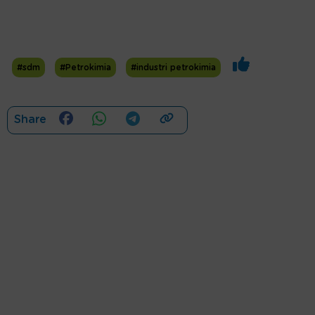
#sdm
#Petrokimia
#industri petrokimia
Share