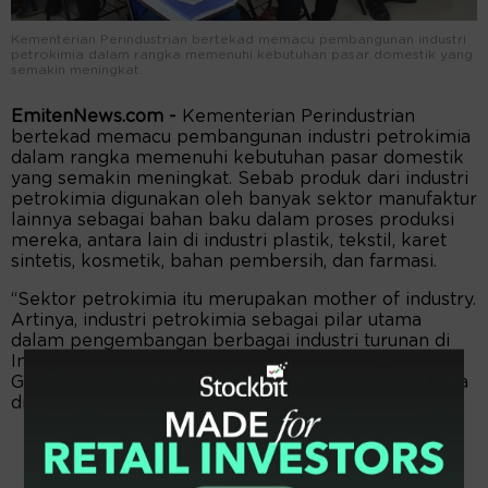
Kementerian Perindustrian bertekad memacu pembangunan industri
petrokimia dalam rangka memenuhi kebutuhan pasar domestik yang
semakin meningkat.
EmitenNews.com -
Kementerian Perindustrian
bertekad memacu pembangunan industri petrokimia
dalam rangka memenuhi kebutuhan pasar domestik
yang semakin meningkat. Sebab produk dari industri
petrokimia digunakan oleh banyak sektor manufaktur
lainnya sebagai bahan baku dalam proses produksi
mereka, antara lain di industri plastik, tekstil, karet
sintetis, kosmetik, bahan pembersih, dan farmasi.
“Sektor petrokimia itu merupakan mother of industry.
Artinya, industri petrokimia sebagai pilar utama
dalam pengembangan berbagai industri turunan di
Indonesia,” kata Menteri Perindustrian Agus
Gumiwang Kartasasmita dalam keterangan resminya
di Jakarta, Rabu (14/5).