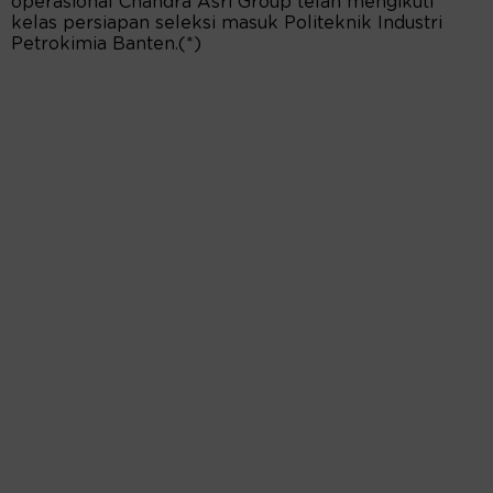
operasional Chandra Asri Group telah mengikuti
kelas persiapan seleksi masuk Politeknik Industri
Petrokimia Banten.(*)