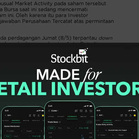
usual Market Activity pada saham tersebut
 Bursa saat ini sedang mencermati
 ini. Oleh karena itu para Investor
jawaban Perusahaan Tercatat atas permintaan
da perdagangan Jumat (8/5) terpantau
down
erbawah alias membentur Auto-Rejection
a 33 poin di Rp187. (*)