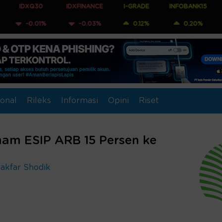
30
IDXFINANCE
I-GRADE
INFOBANK15
COMPOSIT
1%
-0.03%
0.12%
0.20%
0.02%
onal
Rileks
Informasi
Opini
Riset
am ESIP ARB 15 Persen ke
Jakfar Shodik