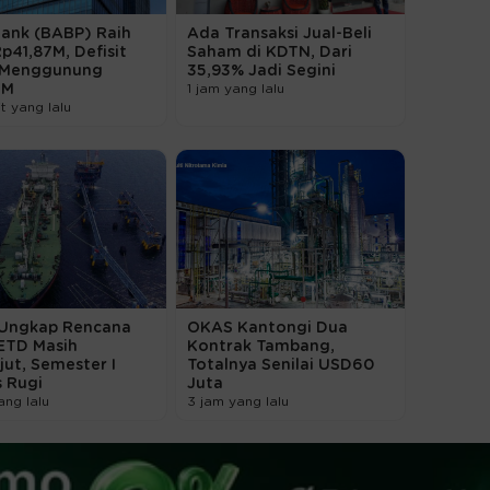
ank (BABP) Raih
Ada Transaksi Jual-Beli
p41,87M, Defisit
Saham di KDTN, Dari
 Menggunung
35,93% Jadi Segini
4M
1 jam yang lalu
t yang lalu
Ungkap Rencana
OKAS Kantongi Dua
TD Masih
Kontrak Tambang,
jut, Semester I
Totalnya Senilai USD60
 Rugi
Juta
ang lalu
3 jam yang lalu