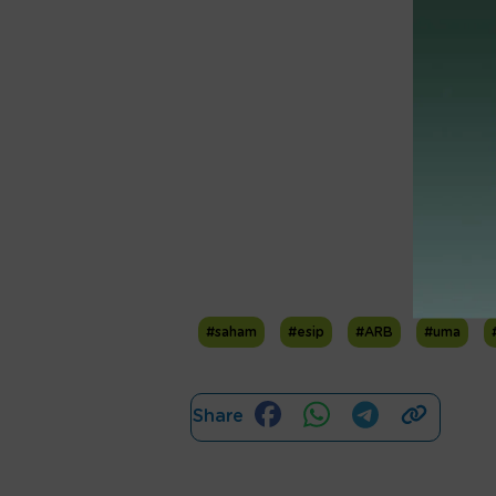
#saham
#esip
#ARB
#uma
Share