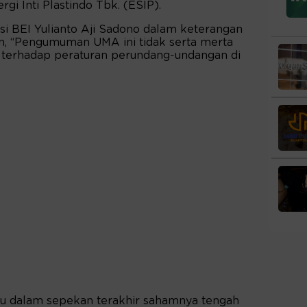
gi Inti Plastindo Tbk. (ESIP).
si BEI Yulianto Aji Sadono dalam keterangan
an, “Pengumuman UMA ini tidak serta merta
terhadap peraturan perundang-undangan di
u dalam sepekan terakhir sahamnya tengah