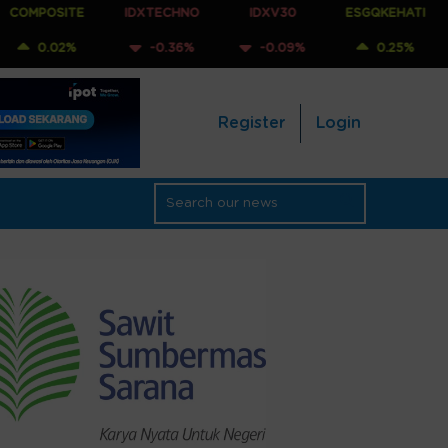
E
IDXTECHNO
IDXV30
ESGQKEHATI
IDXNONC
-0.36%
-0.09%
0.25%
-0.1
Register
Login