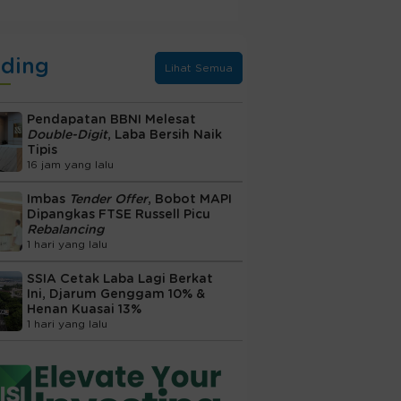
nding
Lihat Semua
Pendapatan BBNI Melesat
Double-Digit
, Laba Bersih Naik
Tipis
16 jam yang lalu
Imbas
Tender Offer
, Bobot MAPI
Dipangkas FTSE Russell Picu
Rebalancing
1 hari yang lalu
SSIA Cetak Laba Lagi Berkat
Ini, Djarum Genggam 10% &
Henan Kuasai 13%
1 hari yang lalu