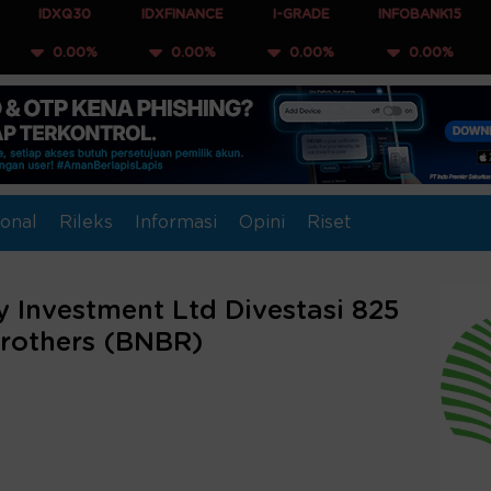
30
IDXFINANCE
I-GRADE
INFOBANK15
COMPOS
00%
0.00%
0.00%
0.00%
0.0
onal
Rileks
Informasi
Opini
Riset
ty Investment Ltd Divestasi 825
Brothers (BNBR)