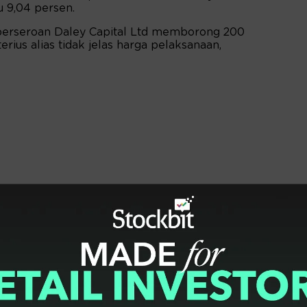
u 9,04 persen.
perseroan Daley Capital Ltd memborong 200
terius alias tidak jelas harga pelaksanaan,