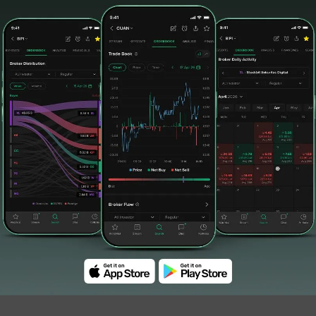
group
#anindya
#fountain city