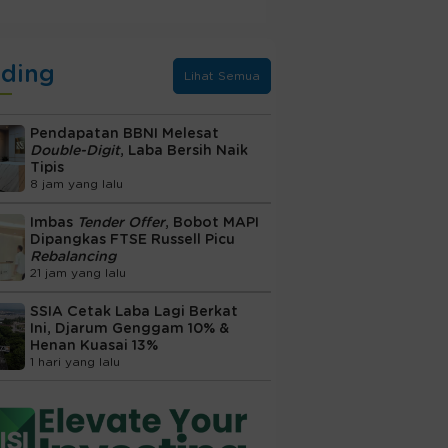
nding
Lihat Semua
Pendapatan BBNI Melesat
Double-Digit
, Laba Bersih Naik
Tipis
8 jam yang lalu
Imbas
Tender Offer
, Bobot MAPI
Dipangkas FTSE Russell Picu
Rebalancing
21 jam yang lalu
SSIA Cetak Laba Lagi Berkat
Ini, Djarum Genggam 10% &
Henan Kuasai 13%
1 hari yang lalu