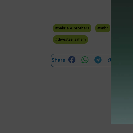
#bakrie & brothers
#bnbr
#bakrie 
#divestasi saham
Share