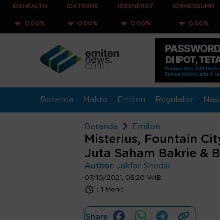
ALTH
IDXTRANS
IDXENERGY
IDXMESBUMN
IDXQ
00%
0.00%
0.00%
0.00%
0.
Beranda
Makro
Emiten
Regulator
Nasi
Beranda
Emiten
Misterius, Fountain Ci
Juta Saham Bakrie & 
Author:
Jakfar Shodik
07/10/2021, 08:20 WIB
:
1 Menit
Share