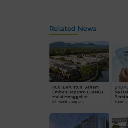
Related News
Rugi Beruntun, Saham
BKDP 
Emiten Hapsoro (UANG)
54 Da
Mulai Menggeliat
Berst
56 menit yang lalu
8 jam y