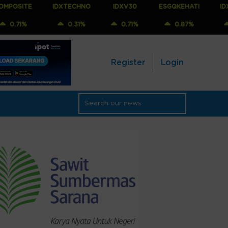
IDXTECHNO
IDXV30
ESGQKEHATI
IDXNONCYC
0.31%
0.71%
0.87%
0.88%
Register
Login