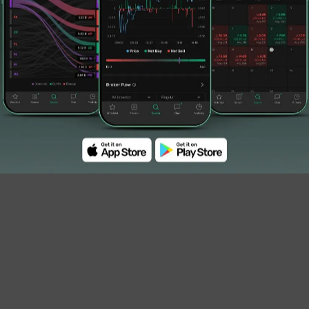
#dividen
#Dividen NSSS
)