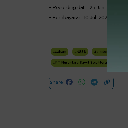
- Recording date: 25 Juni 2026
- Pembayaran: 10 Juli 2026
#saham
#NSSS
#emiten sawit
#PT Nusantara Sawit Sejahtera Tbk. (NSSS
Share