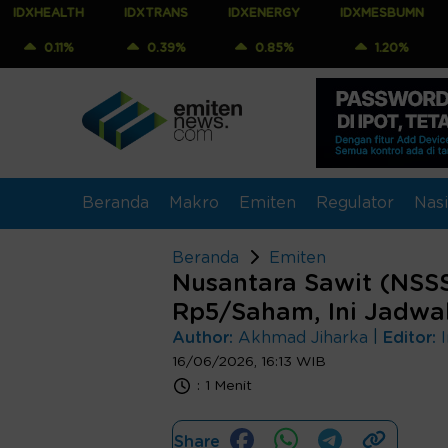
TH
IDXTRANS
IDXENERGY
IDXMESBUMN
IDXQ30
%
0.39%
0.85%
1.20%
0.91
Beranda
Makro
Emiten
Regulator
Nasi
Beranda
Emiten
Nusantara Sawit (NSSS
Rp5/Saham, Ini Jadwa
|
Author:
Akhmad Jiharka
Editor:
16/06/2026, 16:13 WIB
:
1 Menit
Share