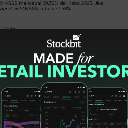
 NSSS mencapai 29,39% dari laba 2025. Jika
idend yield
NSSS sebesar 1,58%.
uni 2026
i 2026