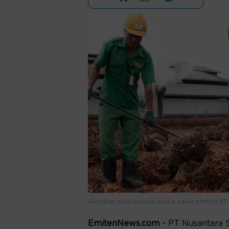
Aktivitas operasional usaha sawit emiten PT
EmitenNews.com -
PT Nusantara 