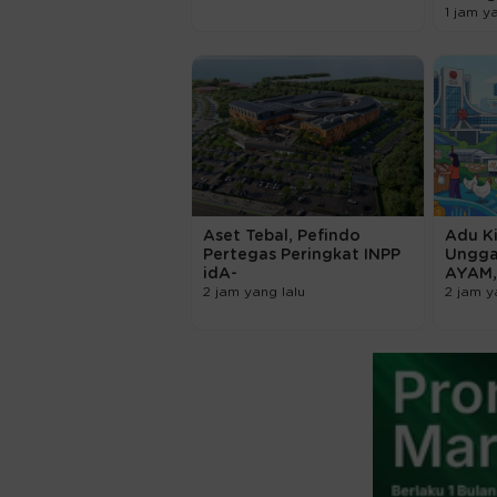
1 jam y
Aset Tebal, Pefindo
Adu K
Pertegas Peringkat INPP
Ungga
idA-
AYAM,
2 jam yang lalu
2 jam y