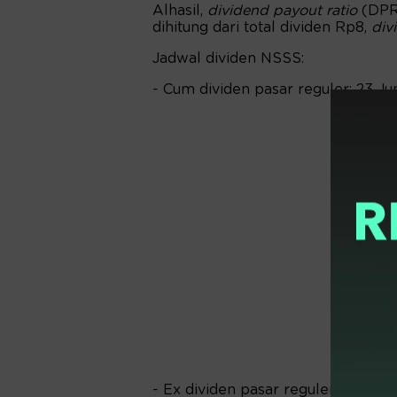
Alhasil,
dividend payout ratio
(DPR)
dihitung dari total dividen Rp8,
div
Jadwal dividen NSSS:
- Cum dividen pasar reguler: 23 J
- Ex dividen pasar reguler: 24 Jun