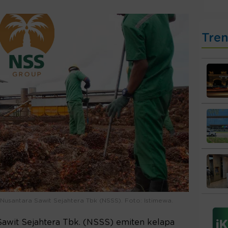
Tre
 Nusantara Sawit Sejahtera Tbk (NSSS). Foto: Istimewa.
Sawit Sejahtera Tbk. (NSSS) emiten kelapa