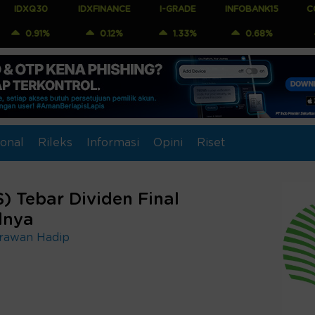
IDXFINANCE
I-GRADE
INFOBANK15
COMPOSITE
%
0.12%
1.33%
0.68%
0.71%
onal
Rileks
Informasi
Opini
Riset
) Tebar Dividen Final
lnya
Irawan Hadip