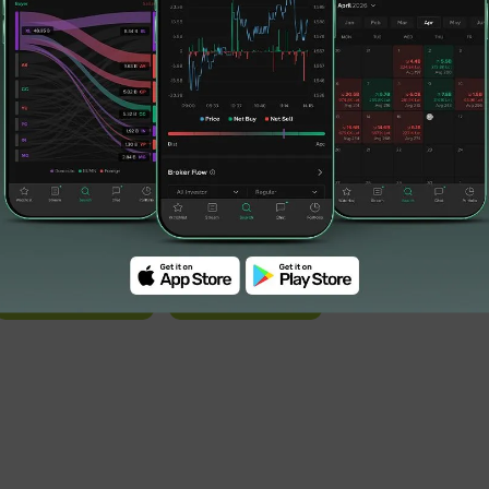
#dubes negara Asean
#dubes negara mitra