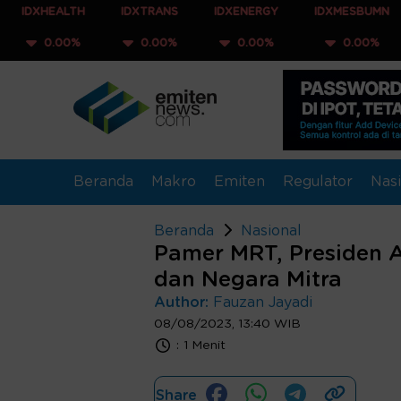
LTH
IDXTRANS
IDXENERGY
IDXMESBUMN
IDXQ3
0%
0.00%
0.00%
0.00%
0.0
Beranda
Makro
Emiten
Regulator
Nasi
Beranda
Nasional
Pamer MRT, Presiden 
dan Negara Mitra
Author:
Fauzan Jayadi
08/08/2023, 13:40 WIB
:
1 Menit
Share