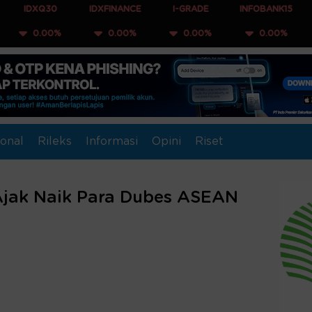
0
IDXFINANCE
I-GRADE
INFOBANK15
COMPOSI
0%
0.00%
0.00%
0.00%
0.00
onal
Rileks
Informasi
Opini
Riset
Ajak Naik Para Dubes ASEAN