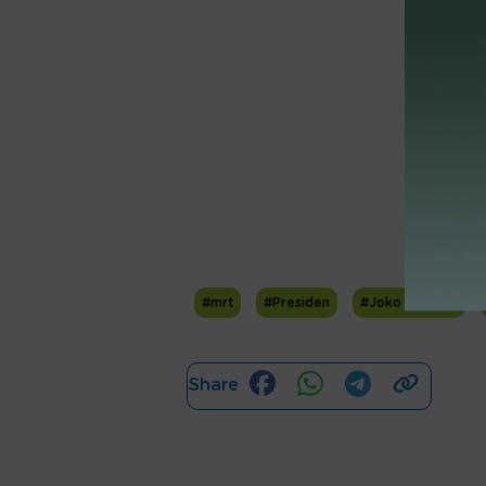
#mrt
#Presiden
#Joko Widodo
Share