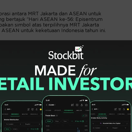
aborasi antara MRT Jakarta dan ASEAN untuk
g bertajuk “Hari ASEAN ke-56: Episentrum
pakan simbol atas terpilihnya MRT Jakarta
i ASEAN untuk keketuaan Indonesia tahun ini.
egiatan tersebut, antara lain, Menteri
 Manusia dan Kebudayaan (Menko PMK)
eri (Menlu) Retno LP Marsudi, Sekretaris
(*)