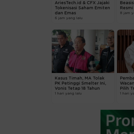
AriesTech.id & CFX Jajaki
Beasi
Tokenisasi Saham Emiten
Resmi
dan Emas
8 jam y
6 jam yang lalu
Kasus Timah, MA Tolak
Pemba
PK Petinggi Smelter Ini,
Wacan
Vonis Tetap 18 Tahun
Pilih T
1 hari yang lalu
1 hari y