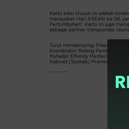
Kartu edisi khusus ini adalah kol
merayakan Hari ASEAN ke-56, yan
Pertumbuhan”. Kartu ini juga meru
sebagai partner transportasi resm
Turut mendampingi Presiden pada k
Koordinator Bidang Pembangunan
Muhadjir Effendy Menteri Luar Neg
Kabinet (Seskab) Pramono Anung.
---------