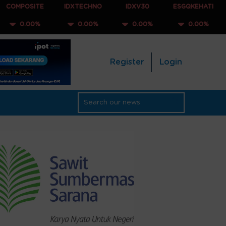
TE
IDXTECHNO
IDXV30
ESGQKEHATI
IDXNONC
%
0.00%
0.00%
0.00%
0.00
Register
Login