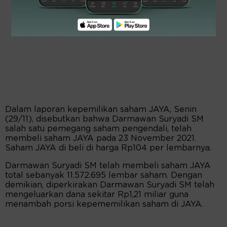
Dalam laporan kepemilikan saham JAYA, Senin
(29/11), disebutkan bahwa Darmawan Suryadi SM
salah satu pemegang saham pengendali, telah
membeli saham JAYA pada 23 November 2021.
Saham JAYA di beli di harga Rp104 per lembarnya.
Darmawan Suryadi SM telah membeli saham JAYA
total sebanyak 11.572.695 lembar saham. Dengan
demikian, diperkirakan Darmawan Suryadi SM telah
mengeluarkan dana sekitar Rp1,21 miliar guna
menambah porsi kepememilikan saham di JAYA.