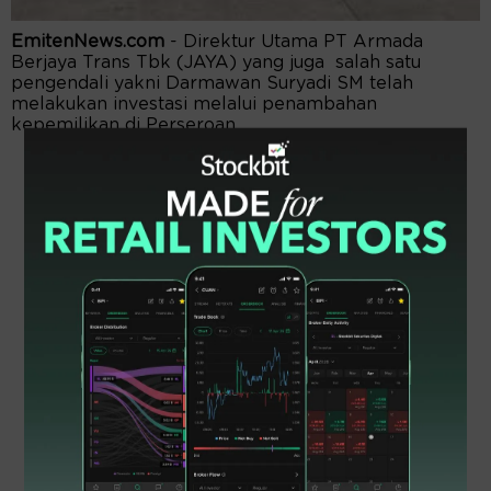
EmitenNews.com
- Direktur Utama PT Armada
Berjaya Trans Tbk (JAYA) yang juga salah satu
pengendali yakni Darmawan Suryadi SM telah
melakukan investasi melalui penambahan
kepemilikan di Perseroan.