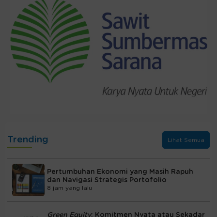
Trending
Lihat Semua
Pertumbuhan Ekonomi yang Masih Rapuh
dan Navigasi Strategis Portofolio
8 jam yang lalu
Green Equity
: Komitmen Nyata atau Sekadar