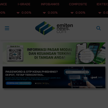
I-GRADE
INFOBANK15
COMPOSITE
IDXTECHNO
0.00%
0.00%
0.00%
0.00%