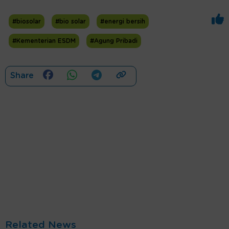
#biosolar
#bio solar
#energi bersih
#Kementerian ESDM
#Agung Pribadi
Share
Related News