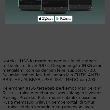
Koreksi IHSG kemarin menembus level support
terbentuk di level 6.874. Dengan begitu, IHSG akan
mengalami koreksi dengan level support 6.730.
Sejumlah saham laik beli antara lain EMTK, ANTM,
BBRI, HRUM, BBYB, JPFA, ISAT, MEDC, dan ASII.
Pelemahan IHSG tersebab perkembangan perang
Rusia-Ukraina menebar waswas kalangan investor.
Apalagi, Presiden Putin memerintahkan pasukan
Rusia memasuki wilayah pemberontak di timur
Ukraina setelah kemarin mengumumkan akan