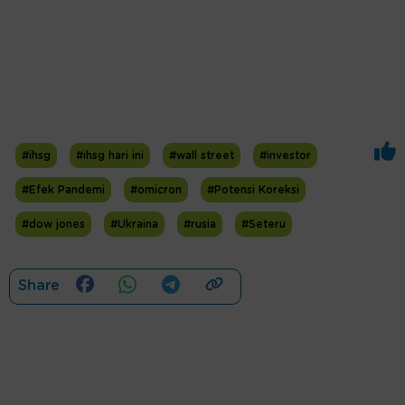
#ihsg
#ihsg hari ini
#wall street
#investor
#Efek Pandemi
#omicron
#Potensi Koreksi
#dow jones
#Ukraina
#rusia
#Seteru
Share