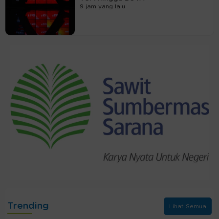
9 jam yang lalu
Trending
Lihat Semua