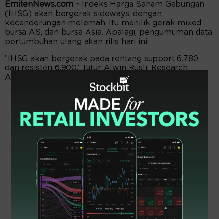
EmitenNews.com -
Indeks Harga Saham Gabungan
(IHSG) akan bergerak sideways, dengan
kecenderungan melemah. Itu menilik gerak mixed
bursa AS, dan bursa Asia. Apalagi, pengumuman data
pertumbuhan utang akan rilis hari ini.
”IHSG akan bergerak pada rentang support 6.780,
dan resisten 6.900,” tutur Alwin Rusli, Research
Analyst Reliance Sekuritas, Rabu (13/2).