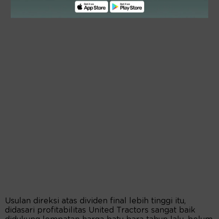
Usulan direksi atas dividen final lebih tinggi itu,
didasari profitabilitas United Tractors sangat baik