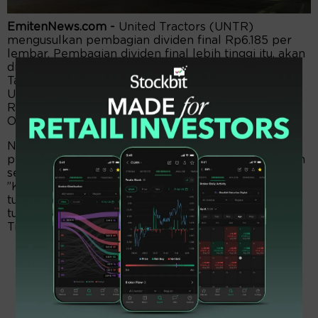
EmitenNews.com -
United Tractors (UNTR)
mengusulkan pembagian dividen final Rp6.185 per
lembar. Pembagian dividen final lebih tinggi itu, akan
diusulkan dalam Rapat Umum Pemegang Saham
Tahunan (RUPST) tahun buku 2022 pada April 2023.
Usulan dividen itu bersama dengan dividen interim
Rp818 per lembar yang telah dibayarkan pada
Oktober 2022.
Nah, dengan pengesahan usulan tersebut oleh
pemegang saham, maka nilai dividen final perseroan
sepanjang 2022 menjadi Rp7.003 per eksemplar.
”Kepastian mengenai jumlah dividen itu, akan tetap
tunduk pada persetujuan RUPS Tahunan perseroan,”
tulis Sara K Loebis, Corporate Secretary United
Tractors.