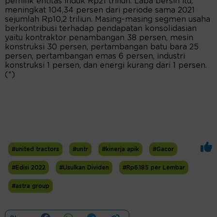
pemilik entitas induk Rp21 triliun. Laba bersih itu,
meningkat 104,34 persen dari periode sama 2021
sejumlah Rp10,2 triliun. Masing-masing segmen usaha
berkontribusi terhadap pendapatan konsolidasian
yaitu kontraktor penambangan 38 persen, mesin
konstruksi 30 persen, pertambangan batu bara 25
persen, pertambangan emas 6 persen, industri
konstruksi 1 persen, dan energi kurang dari 1 persen.
(*)
#united tractors
#untr
#kinerja apik
#Gacor
#Edisi 2022
#Usulkan Dividen
#Rp6.185 per Lembar
#astra group