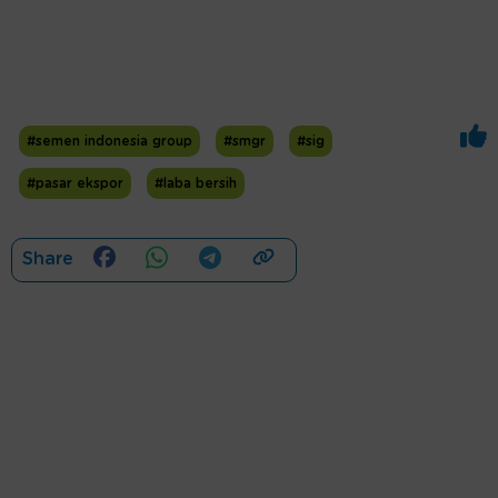
#semen indonesia group
#smgr
#sig
#pasar ekspor
#laba bersih
Share