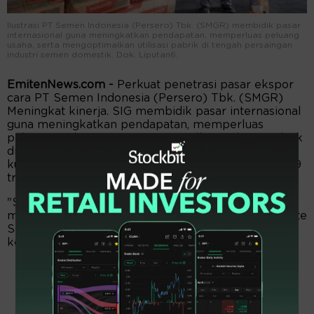
Ilustrasi PT Semen Indonesia (Persero) Tbk. (SMGR) membidik pasar
internasional guna meningkatkan pendapatan, memperluas peluang
usaha, serta mengoptimalkan utilisasi pabrik di tengah persaingan
industri semen domestik. Dok. Liputan6.
EmitenNews.com -
Perkuat penetrasi pasar ekspor
cara PT Semen Indonesia (Persero) Tbk. (SMGR)
Meningkat kinerja. SIG membidik pasar internasional
guna meningkatkan pendapatan, memperluas
peluang usaha, serta mengoptimalkan utilisasi pabrik
di tengah persaingan industri semen domestik. Pada
kuartal I 2026, perseroan meraih pendapatan Rp8,29
triliun, tumbuh 8,3 persen secara tahunan.
"Salah satu fokus utama SIG saat ini adalah
memperkuat penetrasi pasar ekspor," kata Corporate
Secretary SIG Vita Mahreyni, dalam keterangannya
kepada pers, di Jakarta, Jumat (8/5/2026).