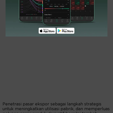
Penetrasi pasar ekspor sebagai langkah strategis
untuk meningkatkan utilisasi pabrik, dan memperluas