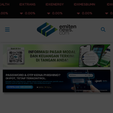
IDXTRANS
IDXENERGY
IDXMESBUMN
IDXQ30
0.00%
0.00%
0.00%
0.00%