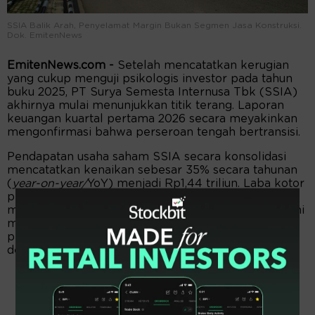
SSIA Balik Arah, Penyelamat Margin Bukan Segmen Jasa Konstruksi.
Dok. EmitenNews
EmitenNews.com -
Setelah mencatatkan kerugian
yang cukup menguji psikologis investor pada tahun
buku 2025, PT Surya Semesta Internusa Tbk (SSIA)
akhirnya mulai menunjukkan titik terang. Laporan
keuangan kuartal pertama 2026 secara meyakinkan
mengonfirmasi bahwa perseroan tengah bertransisi.
Pendapatan usaha saham SSIA secara konsolidasi
mencatatkan kenaikan sebesar 35% secara tahunan
(
year-on-year/
YoY) menjadi Rp1,44 triliun. Laba kotor
perseroan bahkan naik melonjak tajam 125% YoY
mencapai Rp451,87 miliar. Perluasan margin kotor ini
menjadi sinyal awal membaiknya efisiensi dan
pergeseran bauran penjualan (
sales mix
) ke produk
dengan marjin tinggi.