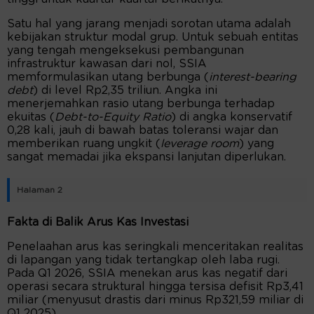
Satu hal yang jarang menjadi sorotan utama adalah
kebijakan struktur modal grup. Untuk sebuah entitas
yang tengah mengeksekusi pembangunan
infrastruktur kawasan dari nol, SSIA
memformulasikan utang berbunga (
interest-bearing
debt
) di level Rp2,35 triliun. Angka ini
menerjemahkan rasio utang berbunga terhadap
ekuitas (
Debt-to-Equity Ratio
) di angka konservatif
0,28 kali, jauh di bawah batas toleransi wajar dan
memberikan ruang ungkit (
leverage room
) yang
sangat memadai jika ekspansi lanjutan diperlukan.
Halaman 2
Fakta di Balik Arus Kas Investasi
Penelaahan arus kas seringkali menceritakan realitas
di lapangan yang tidak tertangkap oleh laba rugi.
Pada Q1 2026, SSIA menekan arus kas negatif dari
operasi secara struktural hingga tersisa defisit Rp3,41
miliar (menyusut drastis dari minus Rp321,59 miliar di
Q1 2025).