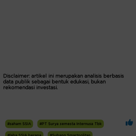
Disclaimer: artikel ini merupakan analisis berbasis
data publik sebagai bentuk edukasi, bukan
rekomendasi investasi.
#saham SSIA
#PT Surya semesta Internusa Tbk
#laba SSIA berapa
#Subang Smartpolitan