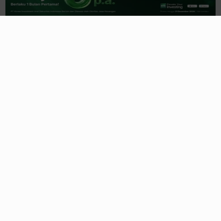
Pendapatan BBNI Melesat Double-
Digit, Laba Bersih Naik Tipis
05/08/2026, 21:57 WIB
Imbas Tender Offer, Bobot MAPI
Dipangkas FTSE Russell Picu
Rebalancing
05/08/2026, 09:25 WIB