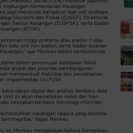
gan (Menkeu) Jumat (13/6) melantik sejumlah
di lingkungan Kementerian Keuangan
us juga menandai kehadiran tiga unit strategis
rategi Ekonomi dan Fiskal (DJSEF), Direktorat
angan Sektor Keuangan (DJSPSK), serta Badan
Keuangan (BTIIK).
t pimpinan tinggi pratama atau eselon II atau
elon satu, unit non eselon, serta badan layanan
Keuangan,” ujar Menkeu dalam sambutannya.
utama dalam perumusan kebijakan fiskal
mika global dan prioritas pembangunan
akan memperkuat stabilitas dan pendalaman
ari implementasi UU P2SK.
ecerdasan digital dan analisis berbasis data
. Unit ini akan memetakan risiko dan tren
vasi kebijakan berbasis teknologi informasi.
a membutuhkan keuangan negara yang dikelola
berintegritas,” tegas Menkeu.
aru ini, Menkeu mengatakan bahwa Kemenkeu