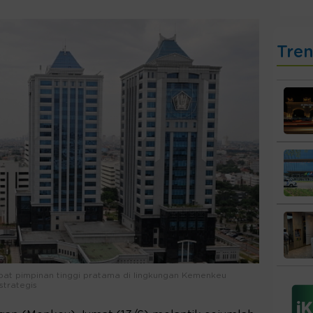
Tre
bat pimpinan tinggi pratama di lingkungan Kemenkeu
strategis