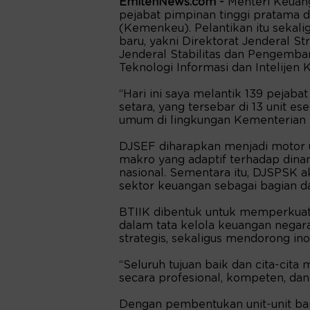
EmitenNews.com -
Menteri Keuan
pejabat pimpinan tinggi pratama 
(Kemenkeu). Pelantikan itu sekalig
baru, yakni Direktorat Jenderal St
Jenderal Stabilitas dan Pengemb
Teknologi Informasi dan Intelijen 
“Hari ini saya melantik 139 pejaba
setara, yang tersebar di 13 unit es
umum di lingkungan Kementerian 
DJSEF diharapkan menjadi motor 
makro yang adaptif terhadap dina
nasional. Sementara itu, DJSPSK 
sektor keuangan sebagai bagian d
BTIIK dibentuk untuk memperkuat k
dalam tata kelola keuangan negara
strategis, sekaligus mendorong ino
“Seluruh tujuan baik dan cita-cit
secara profesional, kompeten, dan 
Dengan pembentukan unit-unit b