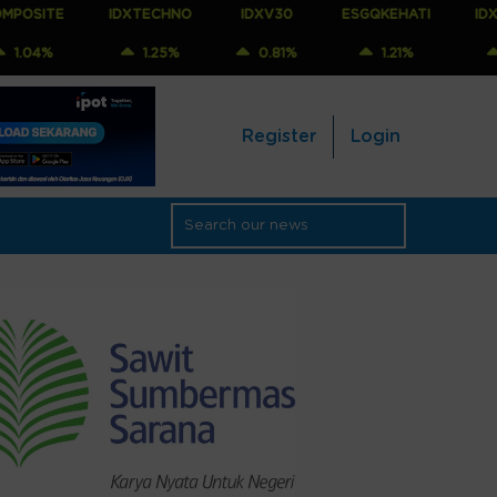
IDXTECHNO
IDXV30
ESGQKEHATI
IDXNONCYC
1.25%
0.81%
1.21%
1.25%
Register
Login