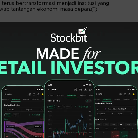
rus bertransformasi menjadi institusi yang
jawab tantangan ekonomi masa depan.(*)