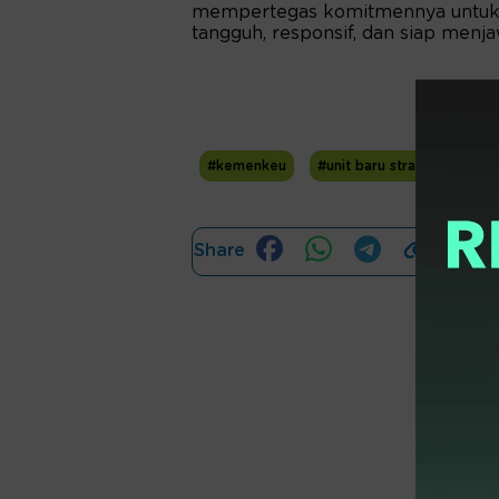
mempertegas komitmennya untuk te
tangguh, responsif, dan siap men
#kemenkeu
#unit baru strategis
Share