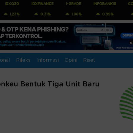
0
IDXFINANCE
I-GRADE
INFOBANK15
COMPOSITE
%
0.31%
1.88%
0.99%
1.04%
onal
Rileks
Informasi
Opini
Riset
enkeu Bentuk Tiga Unit Baru