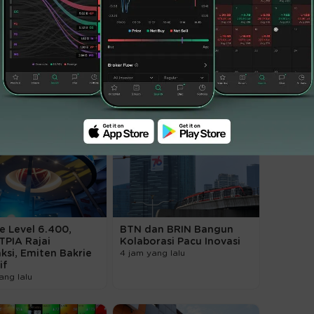
e Level 6.400,
BTN dan BRIN Bangun
TPIA Rajai
Kolaborasi Pacu Inovasi
ksi, Emiten Bakrie
4 jam yang lalu
if
ang lalu