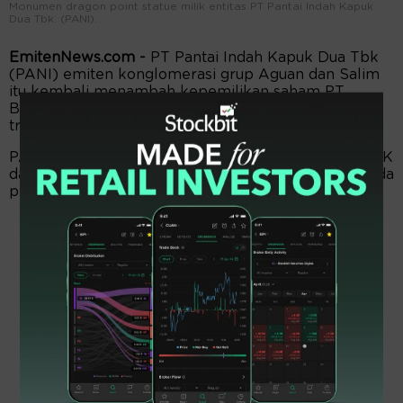
Monumen dragon point statue milik entitas PT Pantai Indah Kapuk
Dua Tbk. (PANI).
EmitenNews.com -
PT Pantai Indah Kapuk Dua Tbk
(PANI) emiten konglomerasi grup Aguan dan Salim
itu kembali menambah kepemilikan saham PT
Bangun Kosambi Sukses Tbk (CBDK) dengan nilai
transaksi yang terbilang jumbo.
PANI membeli sekitar 2,3 miliar lembar saham CBDK
dari PT Agung Sedayu dan PT Tunas Mekar Jaya pada
periode 15–19 Desember 2025.