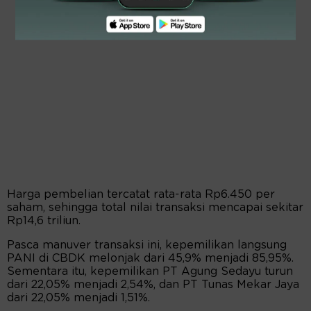
Harga pembelian tercatat rata-rata Rp6.450 per
saham, sehingga total nilai transaksi mencapai sekitar
Rp14,6 triliun.
Pasca manuver transaksi ini, kepemilikan langsung
PANI di CBDK melonjak dari 45,9% menjadi 85,95%.
Sementara itu, kepemilikan PT Agung Sedayu turun
dari 22,05% menjadi 2,54%, dan PT Tunas Mekar Jaya
dari 22,05% menjadi 1,51%.