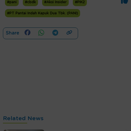
#pani
#cbdk
#Aksi Insider
#PIK2
#PT Pantai Indah Kapuk Dua Tbk. (PANI)
Share
Related News