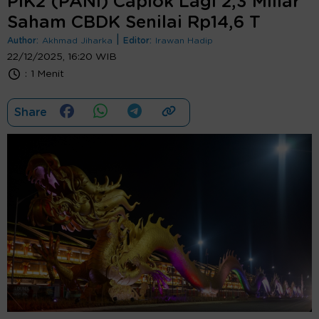
PIK2 (PANI) Caplok Lagi 2,3 Miliar
Saham CBDK Senilai Rp14,6 T
|
Author:
Akhmad Jiharka
Editor:
Irawan Hadip
22/12/2025, 16:20 WIB
:
1 Menit
Share