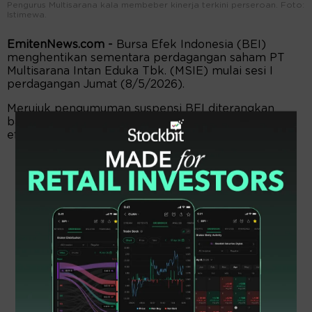
Pengurus Multisarana kala membeber kinerja terkini perseroan. Foto:
Istimewa.
EmitenNews.com -
Bursa Efek Indonesia (BEI)
menghentikan sementara perdagangan saham PT
Multisarana Intan Eduka Tbk. (MSIE) mulai sesi I
perdagangan Jumat (8/5/2026).
Merujuk pengumuman suspensi BEI diterangkan
bahwa hal ini diambil untuk menjaga perdagangan
efek yang teratur, wajar, dan efisien.