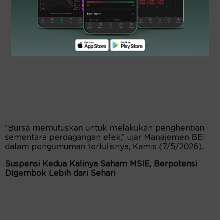
“Bursa memutuskan untuk melakukan penghentian
sementara perdagangan efek,” ujar Manajemen BEI
dalam pengumuman tertulisnya, Kamis (7/5/2026).
Suspensi Kedua Kalinya Saham MSIE, Berpotensi
Digembok Lebih dari Sehari