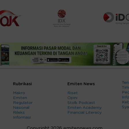
Ten
Rubrikasi
Emiten News
Tim
Ped
Makro
Riset
Info
Emiten
Opini
Keb
Regulator
Stolk Podcast
Sya
Nasional
Emiten Academy
Rileks
Financial Literacy
Informasi
Copyright 2026 emitennews.com