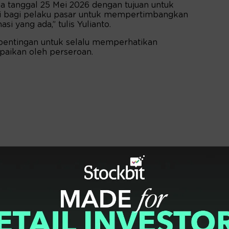
a tanggal 25 Mei 2026 dengan tujuan untuk
bagi pelaku pasar untuk mempertimbangkan
i yang ada,” tulis Yulianto.
entingan untuk selalu memperhatikan
paikan oleh perseroan.
am beberapa periode terakhir. Dalam sepekan