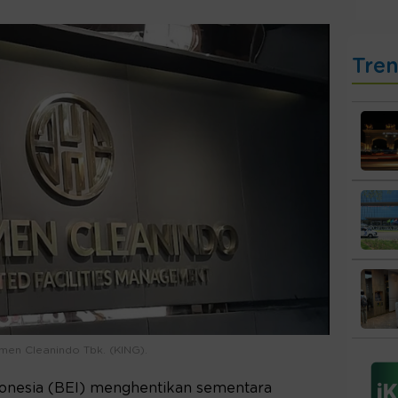
Tre
men Cleanindo Tbk. (KING).
donesia (BEI) menghentikan sementara