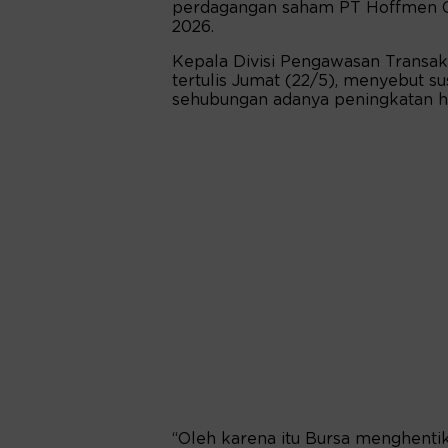
perdagangan saham PT Hoffmen Cl
2026.
Kepala Divisi Pengawasan Transaks
tertulis Jumat (22/5), menyebut s
sehubungan adanya peningkatan h
“Oleh karena itu Bursa menghenti