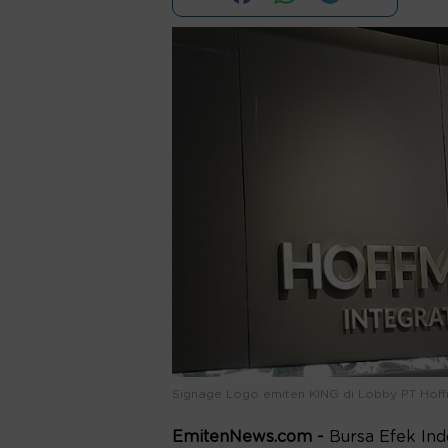
Signage Logo emiten KING di Lobby PT Hoff
EmitenNews.com -
Bursa Efek In