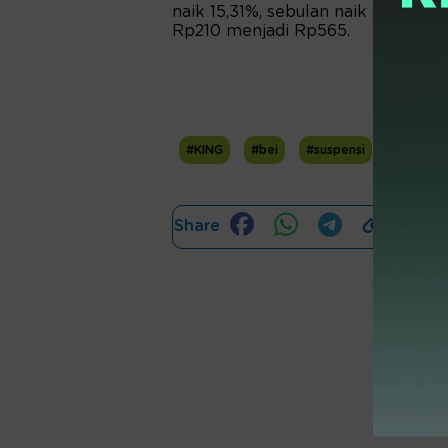
naik 15,31%, sebulan naik 31,4%, d
Rp210 menjadi Rp565.
#KING
#bei
#suspensi
#PT Hoff
Share