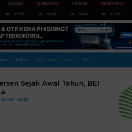
30
IDXFINANCE
I-GRADE
INFOBANK15
COMPOS
53%
-0.24%
-0.41%
-0.32%
-0.1
onal
Rileks
Informasi
Opini
Riset
rsen Sejak Awal Tahun, BEI
na
Irawan Hadip