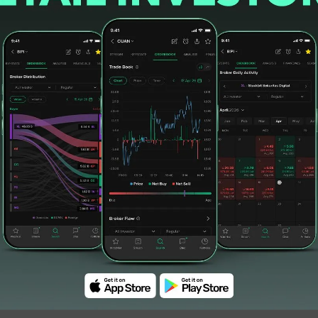
an secara year to date menguat 169% dari
men Cleanindo Tbk. (KING)
#EmitenToday