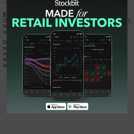
Kantor usaha NANO.
EmitenNews.com -
Mochamad Arief Iskandar,
Direktur PT Nanotech Indonesia Global Tbk. (NANO),
tercatat mendivestasikan tabungan kepemilikan
sahamnya di Perseroan pada Kamis (11/9/2025).
Dalam keterangan tertulisnya, Arief melepas
sebanyak 290.000 lembar saham NANO pada
rentang harga Rp61–Rp63 per saham. Dengan
demikian, nilai transaksi tersebut berkisar Rp17,69
juta hingga Rp18,27 juta.