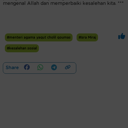
mengenal Allah dan memperbaiki kesalehan kita. ***
#menteri agama yaqut cholil qoumas
#Isra Miraj
#kesalehan sosial
Share