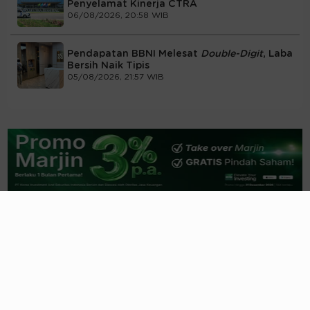
Penyelamat Kinerja CTRA
06/08/2026, 20:58 WIB
Pendapatan BBNI Melesat
Double-Digit
, Laba
Bersih Naik Tipis
05/08/2026, 21:57 WIB