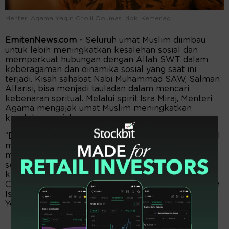
Menteri Agama Yaqut Cholil Qoumas. dok. Kemenag.
EmitenNews.com -
Seluruh umat Muslim diimbau
untuk lebih meningkatkan kesalehan sosial dan
memperkuat hubungan dengan Allah SWT dalam
keberagaman dan dinamika sosial yang saat ini
terjadi. Kisah sahabat Nabi Muhammad SAW, Salman
Alfarisi, bisa menjadi tauladan dalam mencari
kebenaran spritual. Melalui spirit Isra Miraj, Menteri
Agama mengajak umat Muslim meningkatkan
kesalehan sosial.
“Di tengah-tengah keberagaman dan dinamika sosial
masyarakat Indonesia, Isra Miraj mengajarkan untuk
memperkuat hubungan kita dengan Allah SWT
sekaligus meningkatkan kesalehan sosial dalam
kehidupan sehari-hari,” kata Menteri Agama Yaqut
Cholil Qoumas dalam sambutannya untuk peringatan
Isra Miraj 2024, seperti dimuat dalam akun resmi
Youtube Kementerian Agama, Kamis (8/2/2024).