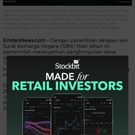
Ilustrasi Penerbitan delapan seri Surat Berharga Negara (SBN) Ritel
tahun ini, pemerintah menargetkan penghimpunan dana sepanjang
2026 Rp150 triliun hingga Rp170 triliun. Target tersebut dinilai masih
realistis, ditopang oleh kombinasi faktor moneter, fiskal, dan
struktural yang mendukung minat investor ritel. Dok. Blog Bibit.
EmitenNews.com -
Dengan penerbitan delapan seri
Surat Berharga Negara (SBN) Ritel tahun ini,
pemerintah menargetkan penghimpunan dana
sepanjang 2026 Rp150 triliun hingga Rp170 triliun.
Target tersebut dinilai masih realistis, ditopang oleh
kombinasi faktor moneter, fiskal, dan struktural yang
mendukung minat investor ritel.
Delapan seri SBN ritel yang akan diterbitkan pada
2026 meliputi ORI029 dengan masa penawaran 26
Januari–19 Februari 2026 dengan target dana yang
dihimpun Rp25 triliun, SR024 pada 6 Maret–15 April
2026, ST016 pada 8 Mei–3 Juni 2026.