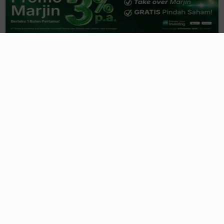
BEI Proyeksi LQ45 Masuk Fase Pemulihan di
Semester II 2026
1 hari yang lalu
Secret Recipe
MAPI, Segmen
Sport
MAPA
Jadi Tulang Punggung Laba
1 hari yang lalu
Lebih dari Mie Instan, Bumbu Rahasia di
Balik Grup Indofood
1 hari yang lalu
Saham Ciputra (CTRA) Jadi Magnet
Sovereign Fund & Fund Manager Global
06/08/2026, 21:22 WIB