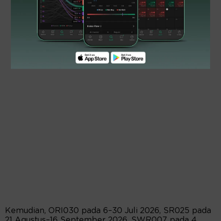
Kemudian, ORI030 pada 6–30 Juli 2026, SR025 pada
21 Agustus–16 September 2026, SWR007 pada 4