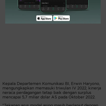
Kepala Departemen Komunikasi BI, Erwin Haryono,
mengungkapkan memasuki triwulan IV 2022, kinerja
neraca perdagangan tetap baik dengan surplus
mencapai 5,7 miliar dolar AS pada Oktober 2022.
"Tekanan arus modal asing masih berlanjut dengan