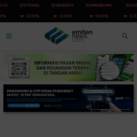
IDXTRANS
IDXENERGY
IDXMESBUMN
IDXQ30
0.00%
0.00%
0.00%
0.00%