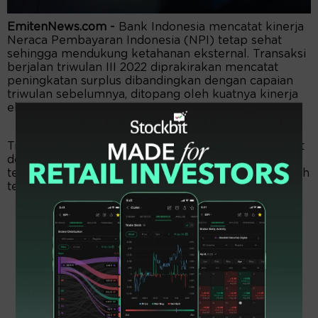
EmitenNews.com -
Bank Indonesia mencatat kinerja
Neraca Pembayaran Indonesia (NPI) tetap sehat
sehingga mendukung ketahanan eksternal. Transaksi
berjalan triwulan III 2022 diprakirakan mencatat
peningkatan surplus dibandingkan dengan capaian
triwulan sebelumnya, ditopang oleh kuatnya kinerja
ekspor nonmigas.
Transaksi modal dan finansial diprakirakan mencatat
defisit, seiring dengan aliran keluar modal asing,
terutama dalam bentuk investasi portofolio, di tengah
tetap kuatnya Penanaman Modal Asing (PMA).