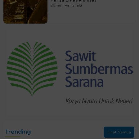
Harga Emas Melesat
20 jam yang lalu
Trending
Lihat Semua