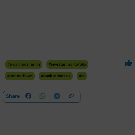
#arus modal asing
#investasi portofolio
#net outflows
#bank indonesia
#bi
Share