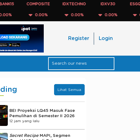
15
COMPOSITE
IDXTECHNO
IDXV30
ESGQKEHA
%
0.00%
0.00%
0.00%
0.00
Register
Login
nding
Lihat Semua
BEI Proyeksi LQ45 Masuk Fase
Pemulihan di Semester II 2026
12 jam yang lalu
Secret Recipe
MAPI, Segmen