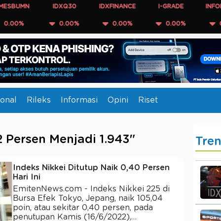
UMN
IDXQ30
IDXFINANCE
I-GRADE
INFOBANK
0%
0.00%
0.00%
0.00%
0.00
onal
Rileks
Informasi
Opini
Riset
 Persen Menjadi 1.943"
Tre
Indeks Nikkei Ditutup Naik 0,40 Persen
Hari Ini
EmitenNews.com - Indeks Nikkei 225 di
Bursa Efek Tokyo, Jepang, naik 105,04
poin, atau sekitar 0,40 persen, pada
penutupan Kamis (16/6/2022),…