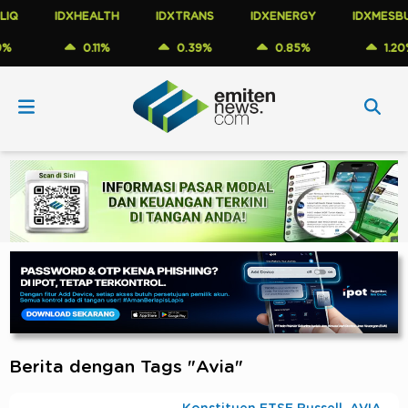
IDXHEALTH
IDXTRANS
IDXENERGY
IDXMESBUM
0.11%
0.39%
0.85%
1.20%
Berita dengan Tags "Avia"