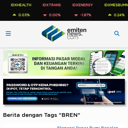
IDXHEALTH
IDXTRANS
IDXENERGY
IDXMESBUMN
0.03%
0.00%
-1.87%
0.24%
Berita dengan Tags "BREN"