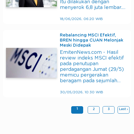
Itu dilakukan dengan
menyerok 6,8 juta lembar.…
18/06/2026, 06:20 WIB
Rebalancing MSCI Efektif,
BREN hingga CUAN Melonjak
Meski Didepak
EmitenNews.com - Hasil
review indeks MSCI efektif
pada penutupan
perdagangan Jumat (29/5)
memicu pergerakan
beragam pada sejumlah…
30/05/2026, 10:30 WIB
1
2
3
Last ›