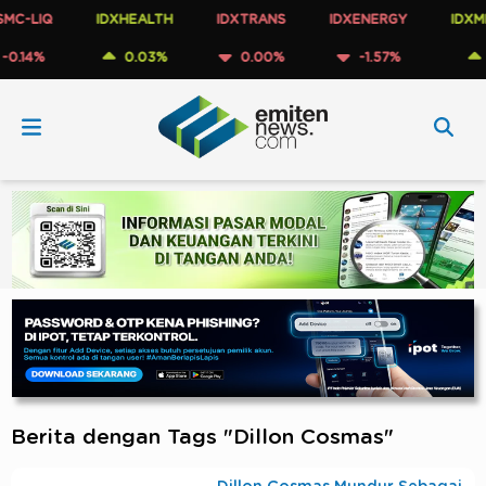
C-LIQ
IDXHEALTH
IDXTRANS
IDXENERGY
IDXME
.14%
0.03%
0.00%
-1.57%
1.
Berita dengan Tags "Dillon Cosmas"