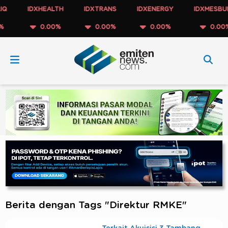
IDXHEALTH
IDXTRANS
IDXENERGY
IDXMESBUMN
0.00%
0.00%
0.00%
0.00%
Berita dengan Tags "Direktur RMKE"