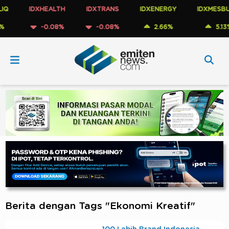
IDXHEALTH
IDXTRANS
IDXENERGY
IDXMESBUMN
-0.08%
-0.08%
2.66%
5.13%
Berita dengan Tags "Ekonomi Kreatif"