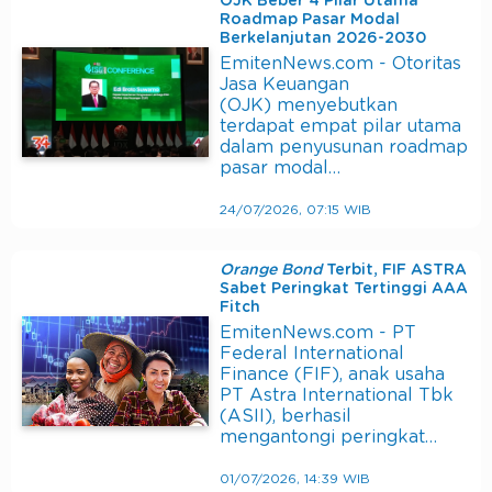
OJK Beber 4 Pilar Utama
Roadmap Pasar Modal
Berkelanjutan 2026-2030
EmitenNews.com - Otoritas
Jasa Keuangan
(OJK) menyebutkan
terdapat empat pilar utama
dalam penyusunan roadmap
pasar modal…
24/07/2026, 07:15 WIB
Orange Bond
Terbit, FIF ASTRA
Sabet Peringkat Tertinggi AAA
Fitch
EmitenNews.com - PT
Federal International
Finance (FIF), anak usaha
PT Astra International Tbk
(ASII), berhasil
mengantongi peringkat…
01/07/2026, 14:39 WIB