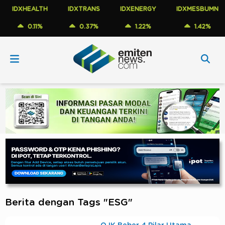
IDXHEALTH
IDXTRANS
IDXENERGY
IDXMESBUMN
0.11%
0.37%
1.22%
1.42%
Berita dengan Tags "ESG"