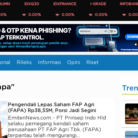
IDXQ30
IDXFINANCE
I-GRADE
INFOBANK15
0.00%
0.00%
0.00%
0.00%
onal
Rileks
Informasi
Opini
Riset
apa"
Tre
Pengendali Lepas Saham FAP Agri
(FAPA) Rp38,55M, Porsi Jadi Segini
EmitenNews.com - PT Prinsep Indo Hld
selaku pemegang kendali saham
perusahaan PT FAP Agri Tbk. (FAPA)
terpantau telah mengurangi…