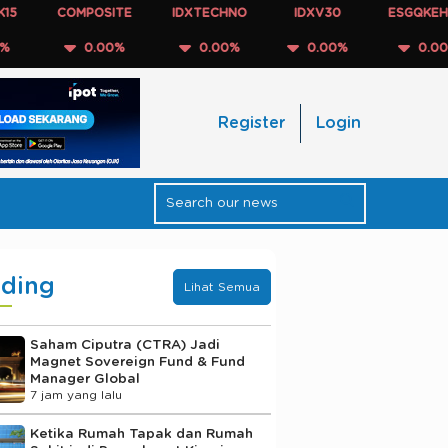
COMPOSITE
IDXTECHNO
IDXV30
ESGQKEHATI
0.00%
0.00%
0.00%
0.00%
Register
Login
nding
Lihat Semua
Saham Ciputra (CTRA) Jadi
Magnet Sovereign Fund & Fund
Manager Global
7 jam yang lalu
Ketika Rumah Tapak dan Rumah