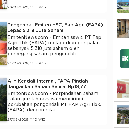
26/07/2026, 16:15 WIB
Pengendali Emiten HSC, Fap Agri (FAPA)
Lepas 5,318 Juta Saham
EmitenNews.com - Emiten sawit, PT Fap
Agri Tbk (FAPA) melaporkan penjualan
sebanyak 5,318 juta saham oleh
pemegang saham pengendali…
24/07/2026, 16:15 WIB
Alih Kendali Internal, FAPA Pindah
Tangankan Saham Senilai Rp18,77T!
EmitenNews.com - Perpindahan saham
dalam jumlah raksasa mengiringi
perubahan pengendali PT FAP Agri Tbk.
(FAPA), dengan nilai…
27/03/2026, 11:10 WIB