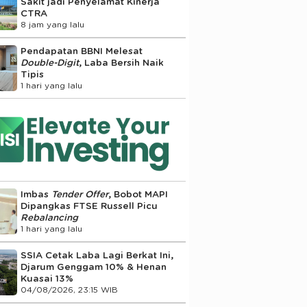
Sakit jadi Penyelamat Kinerja
CTRA
8 jam yang lalu
Pendapatan BBNI Melesat
Double-Digit
, Laba Bersih Naik
Tipis
1 hari yang lalu
Imbas
Tender Offer
, Bobot MAPI
Dipangkas FTSE Russell Picu
Rebalancing
1 hari yang lalu
SSIA Cetak Laba Lagi Berkat Ini,
Djarum Genggam 10% & Henan
Kuasai 13%
04/08/2026, 23:15 WIB