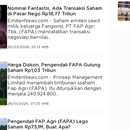
Nominal Fantastis, Ada Transaksi Saham
di Pasar Nego Rp18,77 Triliun
EmitenNews.com - Saham emiten sawit
milik keluarga Fangiono, PT FAP Agri
Tbk. (FAPA) mencatatkan transaksi
negosiasi bernilai…
26/03/2026, 20:13 WIB
Harga Diskon, Pengendali FAPA Gulung
Saham Rp1,03 Triliun
EmitenNews.com - Prinsep Management
Limited menambah timbunan ssaham
Fap Agri (FAPA). Itu ditunjukkan dengan
menjala 240.924.800…
28/01/2026, 07:20 WIB
Pengendali FAP Agri (FAPA) Lego
Saham Rp75,1M, Buat Apa?