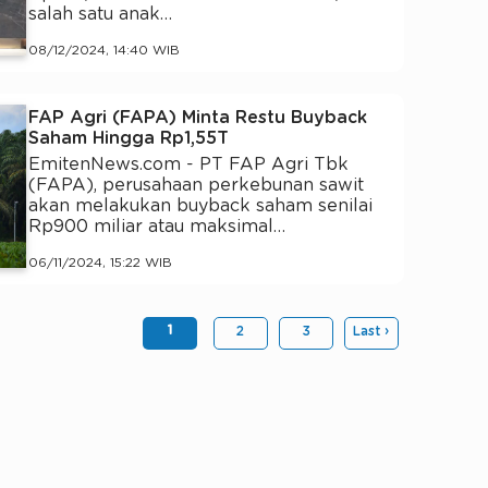
salah satu anak…
08/12/2024, 14:40 WIB
FAP Agri (FAPA) Minta Restu Buyback
Saham Hingga Rp1,55T
EmitenNews.com - PT FAP Agri Tbk
(FAPA), perusahaan perkebunan sawit
akan melakukan buyback saham senilai
Rp900 miliar atau maksimal…
06/11/2024, 15:22 WIB
1
2
3
Last ›