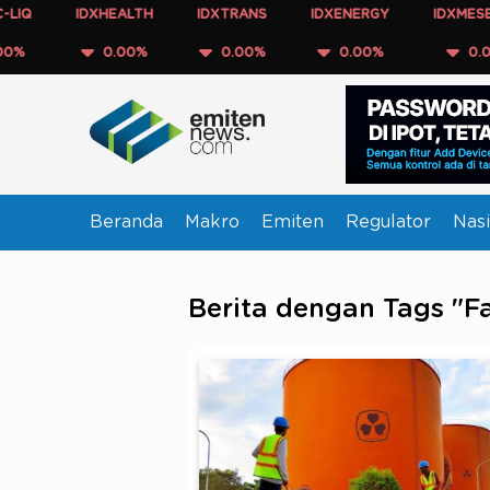
IDXHEALTH
IDXTRANS
IDXENERGY
IDXMESBUMN
0.00%
0.00%
0.00%
0.00%
Beranda
Makro
Emiten
Regulator
Nasi
Berita dengan Tags "F