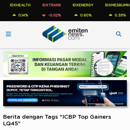
IDXHEALTH
IDXTRANS
IDXENERGY
IDXMESBUMN
0.14%
-0.02%
0.60%
0.39%
Berita dengan Tags "ICBP Top Gainers
LQ45"