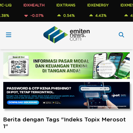
LIQ
IDXHEALTH
IDXTRANS
IDXENERGY
IDXMESB
8%
-0.07%
0.54%
4.43%
4.5
Berita dengan Tags "Indeks Topix Merosot
1"