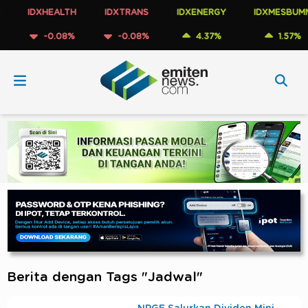
IDXHEALTH
IDXTRANS
IDXENERGY
IDXMESBUMN
-0.08%
-0.08%
4.37%
1.57%
Berita dengan Tags "Jadwal"