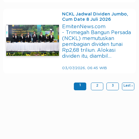
NCKL Jadwal Dividen Jumbo,
Cum Date 8 Juli 2026
EmitenNews.com
- Trimegah Bangun Persada
(NCKL) memutuskan
pembagian dividen tunai
Rp2,68 triliun. Alokasi
dividen itu, diambil…
03/07/2026, 06:45 WIB
1
2
3
Last ›