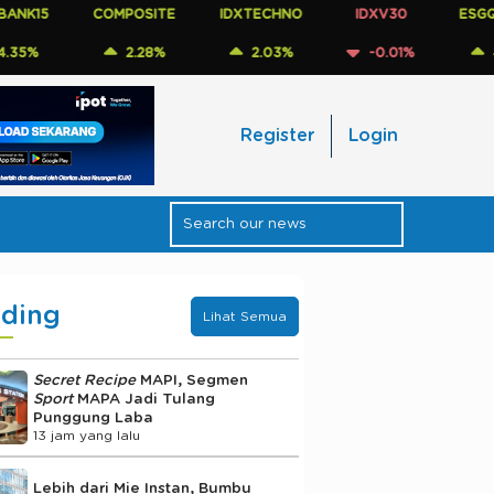
K15
COMPOSITE
IDXTECHNO
IDXV30
ESGQKEH
%
2.28%
2.03%
-0.01%
4.9
Register
Login
nding
Lihat Semua
Secret Recipe
MAPI, Segmen
Sport
MAPA Jadi Tulang
Punggung Laba
13 jam yang lalu
Lebih dari Mie Instan, Bumbu