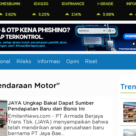
SBUMN
IDXQ30
IDXFINANCE
I-GRADE
INFOBAN
62%
5.25%
2.14%
5.68%
4.35
onal
Rileks
Informasi
Opini
Riset
endaraan Motor"
Tre
JAYA Ungkap Bakal Dapat Sumber
Pendapatan Baru dari Bisnis Ini
EmitenNews.com - PT Armada Berjaya
Trans Tbk. (JAYA) menyampaikan bahwa
telah mendirikan anak perusahaan baru
bernama PT Jaya Bae…