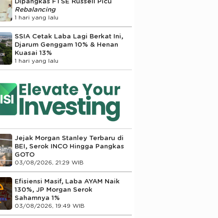
Dipangkas FTSE Russell Picu
Rebalancing
1 hari yang lalu
SSIA Cetak Laba Lagi Berkat Ini,
Djarum Genggam 10% & Henan
Kuasai 13%
1 hari yang lalu
Jejak Morgan Stanley Terbaru di
BEI, Serok INCO Hingga Pangkas
GOTO
03/08/2026, 21:29 WIB
Efisiensi Masif, Laba AYAM Naik
130%, JP Morgan Serok
Sahamnya 1%
03/08/2026, 19:49 WIB