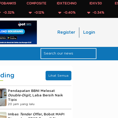
NK15
COMPOSITE
IDXTECHNO
IDXV30
ESGQK
32%
-0.12%
-0.40%
-0.34%
-0.
Register
Login
nding
Lihat Semua
Pendapatan BBNI Melesat
Double-Digit
, Laba Bersih Naik
Tipis
20 jam yang lalu
Imbas
Tender Offer
, Bobot MAPI