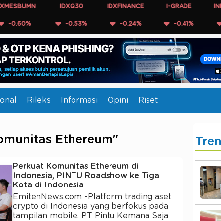
SBUMN
IDXQ30
IDXFINANCE
I-GRADE
INFOBA
.60%
-0.53%
-0.24%
-0.41%
-0.
onal
Rileks
Informasi
Opini
Riset
Komunitas Ethereum"
Tre
Perkuat Komunitas Ethereum di
Indonesia, PINTU Roadshow ke Tiga
Kota di Indonesia
EmitenNews.com -Platform trading aset
crypto di Indonesia yang berfokus pada
tampilan mobile. PT Pintu Kemana Saja