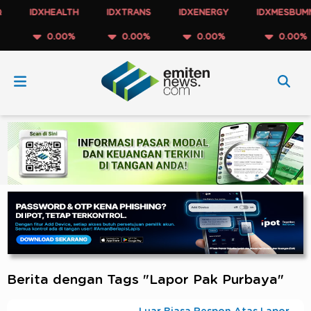
IDXHEALTH
IDXTRANS
IDXENERGY
IDXMESBUMN
0.00%
0.00%
0.00%
0.00%
Berita dengan Tags "Lapor Pak Purbaya"