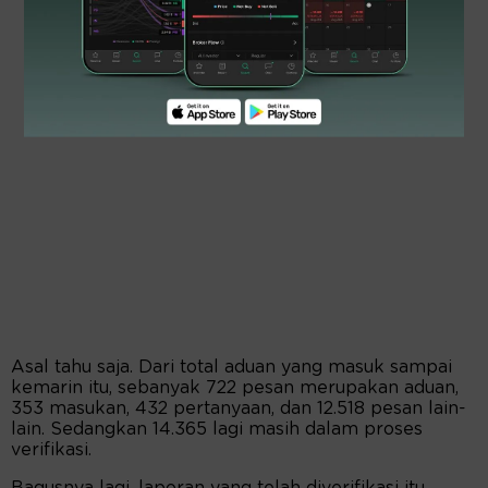
Asal tahu saja. Dari total aduan yang masuk sampai
kemarin itu, sebanyak 722 pesan merupakan aduan,
353 masukan, 432 pertanyaan, dan 12.518 pesan lain-
lain. Sedangkan 14.365 lagi masih dalam proses
verifikasi.