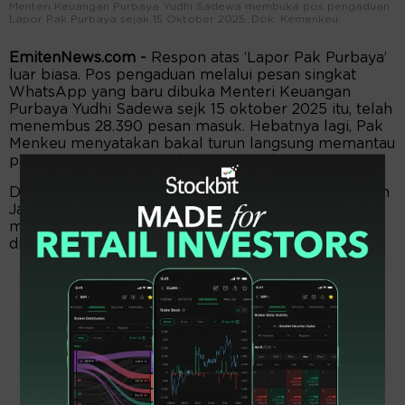
Menteri Keuangan Purbaya Yudhi Sadewa membuka pos pengaduan
Lapor Pak Purbaya sejak 15 Oktober 2025. Dok. Kemenkeu.
EmitenNews.com -
Respon atas ‘Lapor Pak Purbaya’
luar biasa. Pos pengaduan melalui pesan singkat
WhatsApp yang baru dibuka Menteri Keuangan
Purbaya Yudhi Sadewa sejk 15 oktober 2025 itu, telah
menembus 28.390 pesan masuk. Hebatnya lagi, Pak
Menkeu menyatakan bakal turun langsung memantau
progres penanganan aduan masyarakat itu.
Dalam jumpa pers, di Kantor Kementerian Keuangan
Jakarta, Jumat (24/10/2025), Menkeu Purbaya
menyebut hampir separuh dari aduan itu sudah
diverifikasi. Tepatnya sebanyak 14.025 pesan.