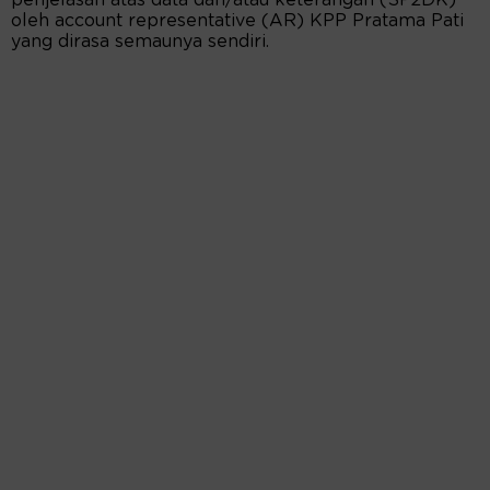
penjelasan atas data dan/atau keterangan (SP2DK)
oleh account representative (AR) KPP Pratama Pati
yang dirasa semaunya sendiri.