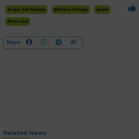
#Lapor Pak Purbaya
#Menkeu Purbaya
#pajak
#bea cukai
Share
Related News