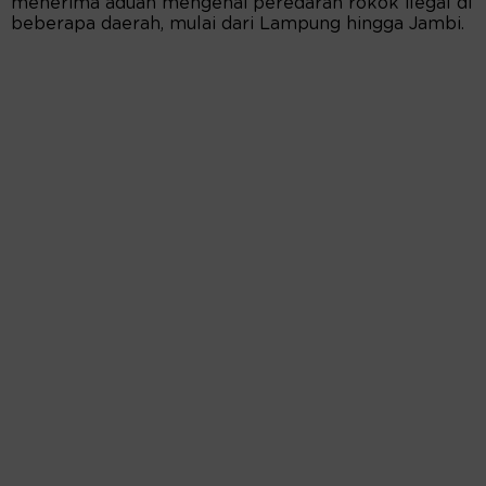
menerima aduan mengenai peredaran rokok ilegal di
beberapa daerah, mulai dari Lampung hingga Jambi.