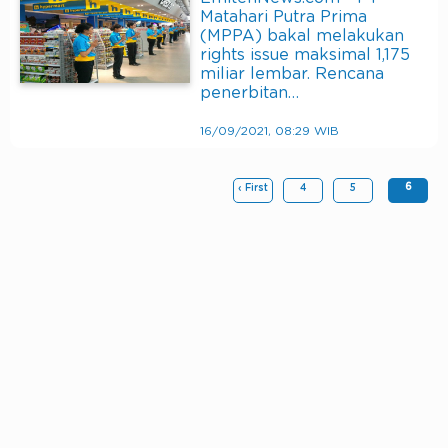
Matahari Putra Prima
(MPPA) bakal melakukan
rights issue maksimal 1,175
miliar lembar. Rencana
penerbitan…
16/09/2021, 08:29 WIB
6
‹ First
4
5