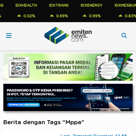
IDXHEALTH
IDXTRANS
IDXENERGY
IDXMESBUMN
0.02%
0.69%
0.99%
0.83%
Berita dengan Tags "Mppa"