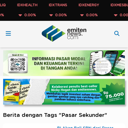
IDXHEALTH
IDXTRANS
IDXENERGY
IDXMESBUM
0.00%
0.00%
0.00%
0.00%
Berita dengan Tags "Pasar Sekunder"