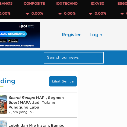
15
COMPOSITE
IDXTECHNO
IDXV30
ESGQKEHA
%
0.00%
0.00%
0.00%
0.00
Register
Login
nding
Lihat Semua
Secret Recipe
MAPI, Segmen
Sport
MAPA Jadi Tulang
Punggung Laba
2 jam yang lalu
Lebih dari Mie Instan, Bumbu