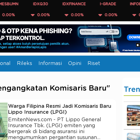
UMN
IDXQ30
IDXFINANCE
I-GRADE
INFOBANK
0%
0.00%
0.00%
0.00%
0.00
onal
Rileks
Informasi
Opini
Riset
engangkatan Komisaris Baru"
Tre
Warga Filipina Resmi Jadi Komisaris Baru
Lippo Insurance (LPGI)
EmitenNews.com - PT Lippo General
Insurance Tbk. (LPGI) emiten yang
bergerak di bidang asuransi ini
mengumumkan pergantian susunan…