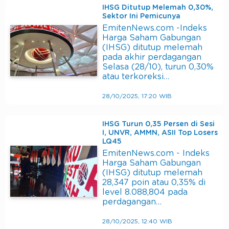
IHSG Ditutup Melemah 0,30%,
Sektor Ini Pemicunya
EmitenNews.com -Indeks
Harga Saham Gabungan
(IHSG) ditutup melemah
pada akhir perdagangan
Selasa (28/10), turun 0,30%
atau terkoreksi…
28/10/2025, 17:20 WIB
IHSG Turun 0,35 Persen di Sesi
I, UNVR, AMMN, ASII Top Losers
LQ45
EmitenNews.com - Indeks
Harga Saham Gabungan
(IHSG) ditutup melemah
28,347 poin atau 0,35% di
level 8.088,804 pada
perdagangan…
28/10/2025, 12:40 WIB