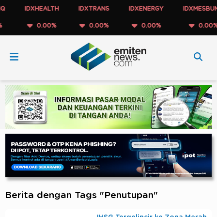
IDXHEALTH
IDXTRANS
IDXENERGY
IDXMESBUMN
0.00%
0.00%
0.00%
0.00%
Berita dengan Tags "Penutupan"