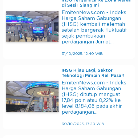
IHSG Tergelincir ke Zona Merah
di Sesi I Siang Ini
EmitenNews.com - Indeks
Harga Saham Gabungan
(IHSG) kembali melemah
setelah bergerak fluktuatif
sejak pembukaan
perdagangan Jumat…
31/10/2025, 12:40 WIB
IHSG Hijau Lagi, Sektor
Teknologi Pimpin Reli Pasar!
EmitenNews.com - Indeks
Harga Saham Gabungan
(IHSG) ditutup menguat
17,84 poin atau 0,22% ke
level 8.184,06 pada akhir
perdagangan…
30/10/2025, 17:20 WIB