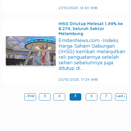
27/10/2025, 12:40 WIB
IHSG Ditutup Melesat 1,49% ke
8.274, Seluruh Sektor
Melambung
EmitenNews.com -Indeks
Harga Saham Gabungan
(IHSG) kembali melanjutkan
reli penguatannya setelah
sehari sebelumnya juga
ditutup di…
23/10/2025, 17:24 WIB
5
‹ First
3
4
6
7
Last ›