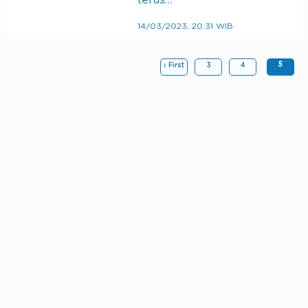
terus…
14/03/2023, 20:31 WIB
5
‹ First
3
4