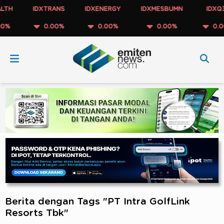
TH
IDXTRANS
IDXENERGY
IDXMESBUMN
IDXQ30
%
0.00%
0.00%
0.00%
0.00
Berita dengan Tags "PT Intra GolfLink
Resorts Tbk"