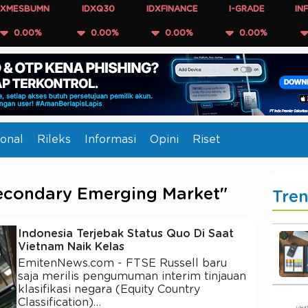
SBUMN
IDXQ30
IDXFINANCE
I-GRADE
INFOBA
00%
0.00%
0.00%
0.00%
0.0
onal
Rileks
Informasi
Opini
Riset
Secondary Emerging Market"
Tre
Indonesia Terjebak Status Quo Di Saat
Vietnam Naik Kelas
EmitenNews.com - FTSE Russell baru
saja merilis pengumuman interim tinjauan
klasifikasi negara (Equity Country
Classification)…