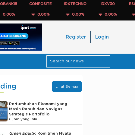
NK15
COMPOSITE
IDXTECHNO
IDXV30
ESGQKE
0%
0.00%
0.00%
0.00%
0.0
Register
Login
nding
Lihat Semua
Pertumbuhan Ekonomi yang
Masih Rapuh dan Navigasi
Strategis Portofolio
6 jam yang lalu
Green Equity
: Komitmen Nyata