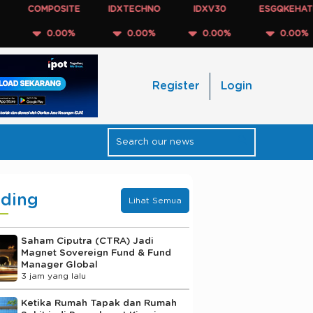
COMPOSITE
IDXTECHNO
IDXV30
ESGQKEHATI
0.00%
0.00%
0.00%
0.00%
Register
Login
nding
Lihat Semua
Saham Ciputra (CTRA) Jadi
Magnet Sovereign Fund & Fund
Manager Global
3 jam yang lalu
Ketika Rumah Tapak dan Rumah