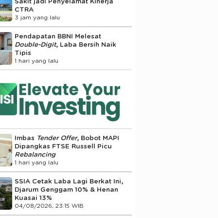
Sakit jadi Penyelamat Kinerja
CTRA
3 jam yang lalu
Pendapatan BBNI Melesat
Double-Digit
, Laba Bersih Naik
Tipis
1 hari yang lalu
Imbas
Tender Offer
, Bobot MAPI
Dipangkas FTSE Russell Picu
Rebalancing
1 hari yang lalu
SSIA Cetak Laba Lagi Berkat Ini,
Djarum Genggam 10% & Henan
Kuasai 13%
04/08/2026, 23:15 WIB