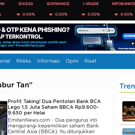
IDXQ30
IDXFINANCE
I-GRADE
INFOBANK15
0.00%
0.00%
0.00%
0.00%
onal
Rileks
Informasi
Opini
Riset
ubur Tan"
Tre
Profit Taking! Dua Pentolan Bank BCA
Lego 1,5 Juta Saham BBCA Rp9.600-
9.650 per Helai
EmitenNews.com - Dua pengurus inti
mengurangi kepemilikan saham Bank
Central Asia (BBCA). Itu ditunjukkan