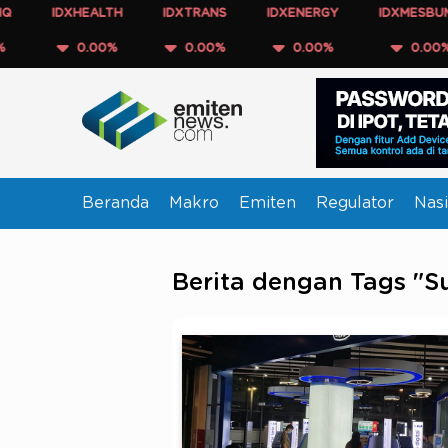
IDXHEALTH
IDXTRANS
IDXENERGY
IDXMESBUMN
0.00%
0.00%
0.00%
0.00%
Beranda
Makro
Emiten
Regulator
Nasi
Berita dengan Tags "S