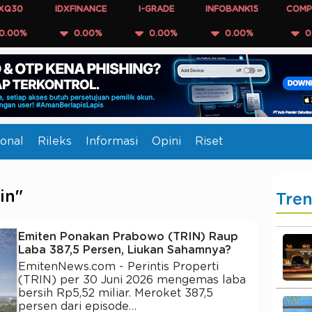
IDXFINANCE
I-GRADE
INFOBANK15
COMPOSITE
0.00%
0.00%
0.00%
0.00%
onal
Rileks
Informasi
Opini
Riset
in"
Tre
Emiten Ponakan Prabowo (TRIN) Raup
Laba 387,5 Persen, Liukan Sahamnya?
EmitenNews.com - Perintis Properti
(TRIN) per 30 Juni 2026 mengemas laba
bersih Rp5,52 miliar. Meroket 387,5
persen dari episode…