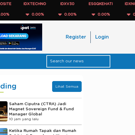
IDXTECHNO
IDXV30
ESGQKEHATI
IDXNONCYC
0.00%
0.00%
0.00%
0.00%
Register
Login
nding
Lihat Semua
Saham Ciputra (CTRA) Jadi
Magnet Sovereign Fund & Fund
Manager Global
10 jam yang lalu
Ketika Rumah Tapak dan Rumah