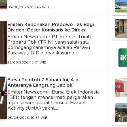
05/08/2026, 06:45 WIB
Emiten Keponakan Prabowo Tak Bagi
Dividen, Geser Komisaris ke Direksi
EmitenNews.com - PT Perintis Triniti
Properti Tbk (TRIN) yang salah satu
pemegang sahamnya adalah Rahayu
Saraswati D Djojohadikusumo…
25/06/2026, 16:01 WIB
Bursa Pelototi 7 Saham Ini, 4 di
Antaranya Langsung Jeblok!
EmitenNews.com - Bursa Efek Indonesia
(BEI) tengah mencermati pergerakan
tujuh saham akibat Unusual Market
Activity (UMA) yakni,…
05/06/2026, 10:57 WIB