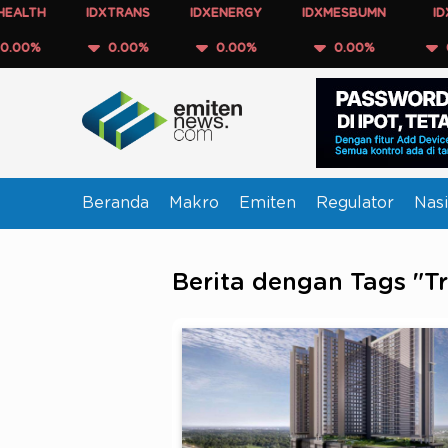
IDXTRANS
IDXENERGY
IDXMESBUMN
IDXQ30
0.00%
0.00%
0.00%
0.00%
Beranda
Makro
Emiten
Regulator
Nasi
Berita dengan Tags "Tr