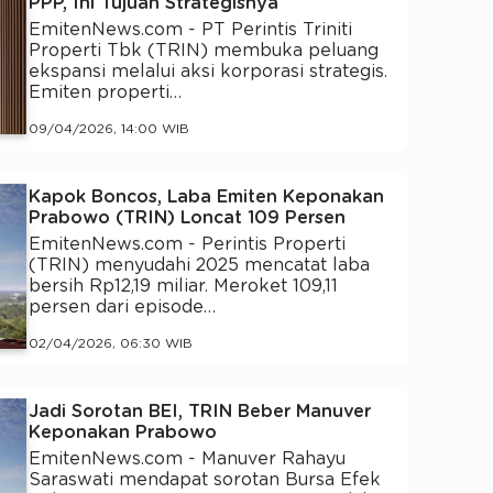
PPP, Ini Tujuan Strategisnya
EmitenNews.com - PT Perintis Triniti
Properti Tbk (TRIN) membuka peluang
ekspansi melalui aksi korporasi strategis.
Emiten properti…
09/04/2026, 14:00 WIB
Kapok Boncos, Laba Emiten Keponakan
Prabowo (TRIN) Loncat 109 Persen
EmitenNews.com - Perintis Properti
(TRIN) menyudahi 2025 mencatat laba
bersih Rp12,19 miliar. Meroket 109,11
persen dari episode…
02/04/2026, 06:30 WIB
Jadi Sorotan BEI, TRIN Beber Manuver
Keponakan Prabowo
EmitenNews.com - Manuver Rahayu
Saraswati mendapat sorotan Bursa Efek