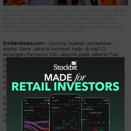
Bank Jakarta kembali hadir di Hall C1 Anjungan Pemprov DKI Jakarta
pada Jakarta Fair 2026 yang berlangsung dari 11 Juni sampai 12 Juli
2026 di JI Expo Kemayoran. Masyarakat dapat menggunakan
aplikasi JakOne Mobile untuk bertransaksi di berbagai merchant
Jakarta Fair 2026 maupun tenant UMKM yang tersedia di berbagai
hall di area Jakarta Fair. Dok. Bank Jakarta.
EmitenNews.com -
Dorong layanan perbankan
digital, Bank Jakarta kembali hadir di Hall C1
Anjungan Pemprov DKI Jakarta pada Jakarta Fair
2026 yang berlangsung dari 11 Juni sampai 12 Juli
2026 di JI Expo Kemayoran. Masyarakat dapat
menggunakan aplikasi JakOne Mobile untuk
bertransaksi di berbagai merchant Jakarta Fair 2026
maupun tenant UMKM yang tersedia di berbagai hall
di area Jakarta Fair.
Dalam pembukaan Jakarta Fair 2026 di Jakarta,
Kamis (11/6/2026), Direktur Utama Bank Jakarta,
Agus H. Widodo menyampaikan kehadiran Bank
Jakarta di Jakarta Fair merupakan bentuk upaya
untuk senantiasa relevan di tengah masyarakat.