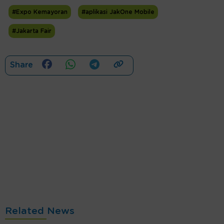
#Expo Kemayoran
#aplikasi JakOne Mobile
#Jakarta Fair
Share
Related News