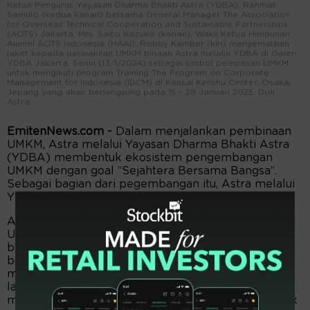
Ketua Pengurus Yayasan Dharma Bhakti Astra (YDBA), Rahmat
Samulo (kedua kanan) bersama General Manager The Association
for Overseas Technical Cooperation and Sustainable Partnerships
(AOTS) Jakarta, Mrs. Saito Kazuko (kanan), Wakil Ketua Himpunan
Alumni AOTS Indonesia (HAAI), Robby Kamber (kiri) menyematkan
jaket kepada perwakilan UMKM binaan Astra melalui YDBA di Galeri
YDBA Jakarta, Senin (13/1/2024) sebagai simbol pelepasan UMKM
untuk mengikuti program Training The Program on Corporate
Management for Indonesia (IDCM) di Kansai Kenshu Center, Osaka,
Jepang yang akan berlangsung pada 15 – 28 Januari 2025. Dok.
Astra.
EmitenNews.com -
Dalam menjalankan pembinaan
UMKM, Astra melalui Yayasan Dharma Bhakti Astra
(YDBA) membentuk ekosistem pengembangan
UMKM dengan goal “Sejahtera Bersama Bangsa’’.
Sebagai bagian dari pegembangan itu, Astra melalui
YDBA memberangkatkan UMKM ke Jepang.
Astra melalui YDBA berupaya mendorong para
UMKM menerapkan mentalitas dasar dalam
berwirausaha. Yaitu memiliki semangat untuk
berubah dengan mindset seorang pengusaha,
memiliki semangat berbagi kepada para UMKM
lainnya, memiliki komitmen dan konsistensi dalam
menjalankan pembinaan serta menghasilkan produk