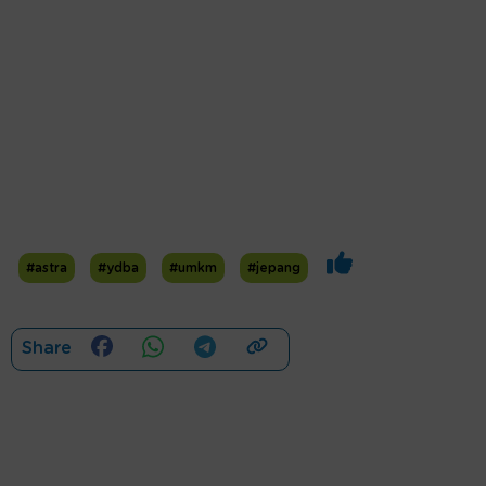
#astra
#ydba
#umkm
#jepang
Share