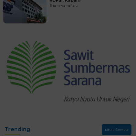
RUPSI, Kapan?
8 jam yang lalu
Trending
Lihat Semua