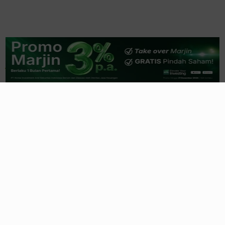
Related News
Siapkan Rp250 Miliar, Hutama Karya
Pastikan Lunasi Obligasi dan Sukuk
4 jam yang lalu
OJK Catat Laba Industri Pindar Naik
10,14 Persen, jadi Rp1,15 Triliun
5 jam yang lalu
Kasus Penyimpangan Dana Hibah, 5