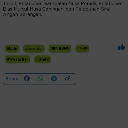
Terbit, Pelabuhan Sampalan Nusa Penida, Pelabuhan
Bias Munjul Nusa Ceningan, dan Pelabuhan Sire
Angen Serangan.
#bbtn
#bank btn
#BP BUMN
#MKP
#Wisata Bali
#digital
Share