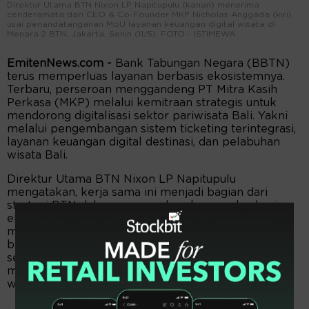
Direktur Utama BTN Nixon LP Napitupulu (kanan) menerima
cenderamata dari CEO & Co-Founder MKP Nicholas Anggada (kiri)
usai penandatanganan MoU layanan keuangan digital wisata di
Menara 2 BTN, Jakarta, Senin (11/5). FOTO - ISTIMEWA
EmitenNews.com -
Bank Tabungan Negara (BBTN)
terus memperluas layanan berbasis ekosistemnya.
Terbaru, perseroan menggandeng PT Mitra Kasih
Perkasa (MKP) melalui kemitraan strategis untuk
mendorong digitalisasi sektor pariwisata Bali. Yakni
melalui pengembangan sistem ticketing terintegrasi,
layanan keuangan digital destinasi, dan pelabuhan
wisata Bali.
Direktur Utama BTN Nixon LP Napitupulu
mengatakan, kerja sama ini menjadi bagian dari
strategi BTN dalam memperluas layanan berbasis
ekosistem. Khususnya pada sektor pariwisata yang
memiliki potensi transaksi tinggi dan melibatkan
banyak pelaku usaha lokal. BTN tidak hanya hadir
sebagai penyedia layanan perbankan, tetapi juga
menjadi bagian dari keseluruhan perjalanan
wisatawan.