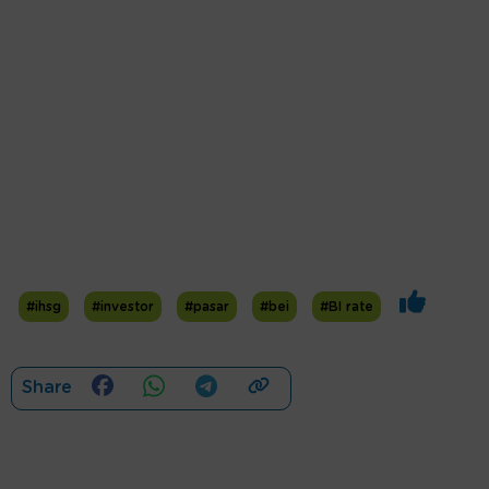
#ihsg
#investor
#pasar
#bei
#BI rate
Share