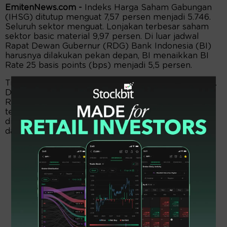
EmitenNews.com -
Indeks Harga Saham Gabungan
(IHSG) ditutup menguat 7,57 persen menjadi 5.746.
Seluruh sektor menguat. Lonjakan terbesar saham
sektor basic material 9,97 persen. Di luar jadwal
Rapat Dewan Gubernur (RDG) Bank Indonesia (BI)
harusnya dilakukan pekan depan, BI menaikkan BI
Rate 25 basis points (bps) menjadi 5,5 persen.
Tindakan itu, cukup mendapat apresiasi positif pasar.
Di mana, Rupiah menguat 0,65 persen menjadi
Rp18.065 per dolar Amerika Serikat (USD). Secara
teknikal, setelah sehari sebelumnya sempat ditutup
di bawah MA200 monthly, IHSG berbalik menguat,
dan ditutup di atas level tersebut.