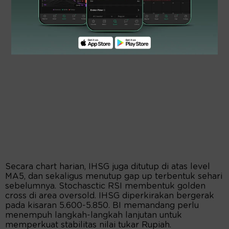
Secara chart harian, IHSG juga ditutup di atas level
MA5, dan sekaligus menutup gap up terbentuk sehari
sebelumnya. Stochasctic RSI membentuk golden
cross di area oversold. IHSG diperkirakan bergerak
pada kisaran 5.600-5.850. BI memandang perlu
menempuh langkah-langkah lanjutan untuk
memperkuat stabilitas nilai tukar Rupiah.