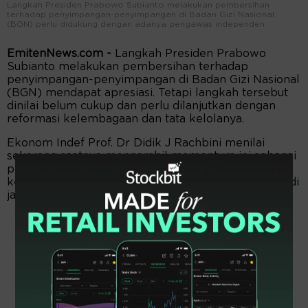
Langkah Presiden Prabowo Subianto melakukan pembersihan
terhadap penyimpangan-penyimpangan di Badan Gizi Nasional
(BGN) perlu didukung dengan adanya pengawas independen.
EmitenNews.com -
Langkah Presiden Prabowo
Subianto melakukan pembersihan terhadap
penyimpangan-penyimpangan di Badan Gizi Nasional
(BGN) mendapat apresiasi. Tetapi langkah tersebut
dinilai belum cukup dan perlu dilanjutkan dengan
reformasi kelembagaan dan tata kelolanya.
Ekonom Indef Prof. Dr Didik J Rachbini menilai
sekarang saatnya mengambil momentum ini sebagai
peluang emas untuk melakukan reformasi
kelembagaan BGN dan tata kelola MBG agar menjadi
jauh lebih baik ke depan.