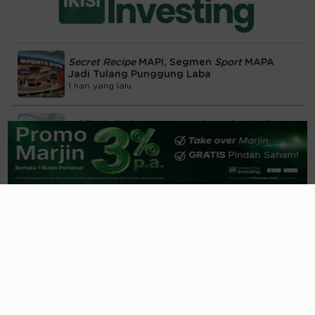
Secret Recipe
MAPI, Segmen
Sport
MAPA
Jadi Tulang Punggung Laba
1 hari yang lalu
Lebih dari Mie Instan, Bumbu Rahasia di
Balik Grup Indofood
1 hari yang lalu
Saham Ciputra (CTRA) Jadi Magnet
Sovereign Fund & Fund Manager Global
06/08/2026, 21:22 WIB