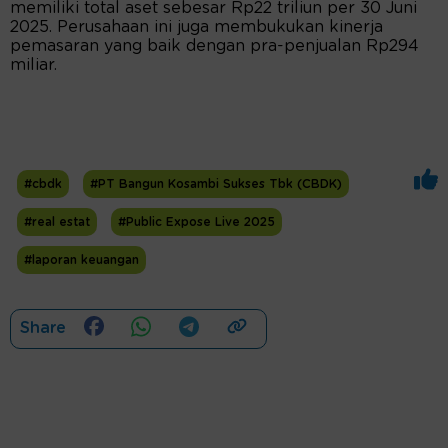
memiliki total aset sebesar Rp22 triliun per 30 Juni
2025. Perusahaan ini juga membukukan kinerja
pemasaran yang baik dengan pra-penjualan Rp294
miliar.
#cbdk
#PT Bangun Kosambi Sukses Tbk (CBDK)
#real estat
#Public Expose Live 2025
#laporan keuangan
Share