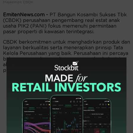
Majaemen CBDK.
EmitenNews.com -
PT Bangun Kosambi Sukses Tbk
(CBDK) perusahaan pengembang real estat anak
usaha PIK2 (PANI) fokus memenuhi permintaan
pasar properti di kawasan terintegrasi.
CBDK berkomitmen untuk menghadirkan produk dan
layanan berkualitas serta menerapkan prinsip Tata
Kelola Perusahaan yang baik. Perusahaan ini percaya
bahwa pengembangan kawasan yang berkelanjutan
akan menjadi fondasi kuat bagi pertumbuhan
perusahaan.