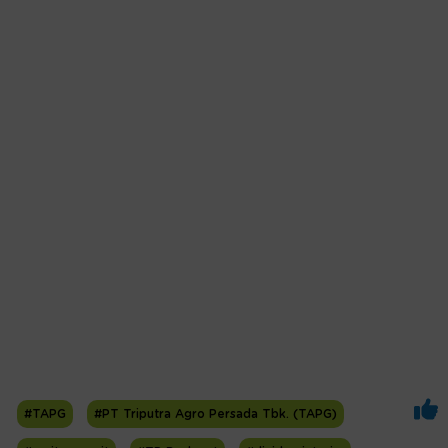
#TAPG
#PT Triputra Agro Persada Tbk. (TAPG)