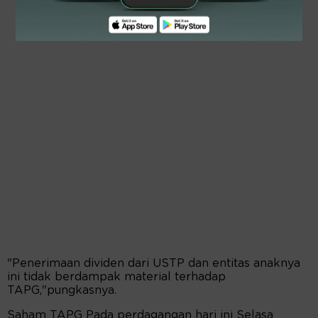
"Penerimaan dividen dari USTP dan entitas anaknya
ini tidak berdampak material terhadap
TAPG,"pungkasnya.
Saham TAPG Pada perdagangan hari ini Selasa