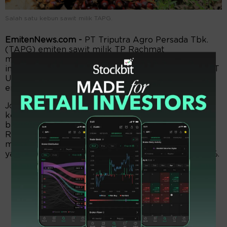
Salah satu kebun sawit milik TAPG.
EmitenNews.com -
PT Triputra Agro Persada Tbk.
(TAPG) emiten sawit milik TP Rachmat
menyampaikan bahwa telah menerima dividen
interim dari anak usahanya yaitu ventura Bersama PT
Union Sampoerna Triputra Persada (USTP) dan
entitas anaknya pada tanggal 29 September 2025.
Joni Tjeng Corporate Secretary TAPG dalam
ketarangan tertulisnya Selasa (30/9) menuturkan
bahwa TAPG menerima dividen dari USTP sebesar
Rp450 miliar dimana USTP dan entitas anaknya
merupakan perusahaan ventura bersama dari TAPG
yang sahamnya dimiliki oleh Perseroan sebesar 50%.